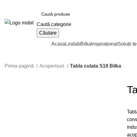
e-tabla.ro
Bilka Oradea | Lindab Oradea partener autorizat
Caută categorie
Căutare
Catalogul de produse
Acasa
Lindab
Bilka
Inspirațional
Soluții t
Prima pagină
Acoperișuri
Tabla cutata S18 Bilka
Recomandat
Ta
Tabl
Faceți click pentru a mări
const
indus
acope