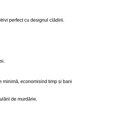
ivi perfect cu designul clădirii.
si.
re minimă, economisind timp și bani
ulării de murdărie.