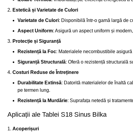
Estetică și Varietate de Culori
Varietate de Culori
: Disponibilă într-o gamă largă de cu
Aspect Uniform
: Asigură un aspect uniform și modern,
Protecție și Siguranță
Rezistență la Foc
: Materialele necombustibile asigură u
Siguranță Structurală
: Oferă o rezistență structurală 
Costuri Reduse de Întreținere
Durabilitate Extinsă
: Datorită materialelor de înaltă cal
pe termen lung.
Rezistență la Murdărie
: Suprafața netedă și tratament
Aplicații ale Tablei S18 Sinus Bilka
Acoperișuri