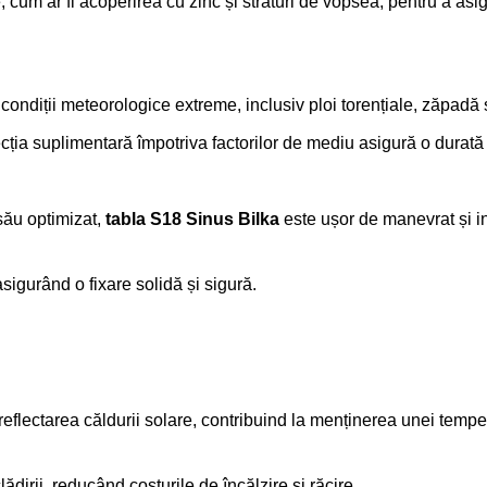
ie, cum ar fi acoperirea cu zinc și straturi de vopsea, pentru a as
a condiții meteorologice extreme, inclusiv ploi torențiale, zăpadă 
tecția suplimentară împotriva factorilor de mediu asigură o durată
 său optimizat,
tabla S18 Sinus Bilka
este ușor de manevrat și in
asigurând o fixare solidă și sigură.
reflectarea căldurii solare, contribuind la menținerea unei tempera
ădirii, reducând costurile de încălzire și răcire.