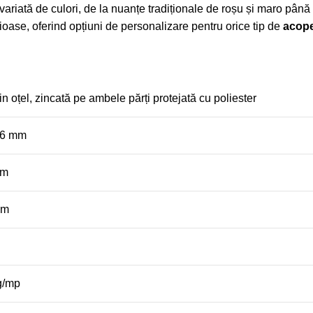
 variată de culori, de la nuanțe tradiționale de roșu și maro pân
cioase, oferind opțiuni de personalizare pentru orice tip de
acope
in oțel, zincată pe ambele părți protejată cu poliester
0,6 mm
mm
mm
g/mp