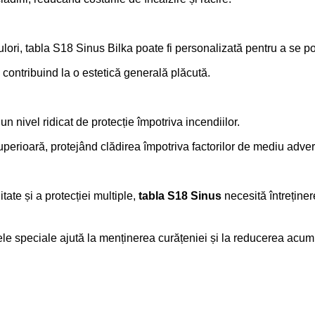
lori, tabla S18 Sinus Bilka poate fi personalizată pentru a se potr
 contribuind la o estetică generală plăcută.
n nivel ridicat de protecție împotriva incendiilor.
superioară, protejând clădirea împotriva factorilor de mediu adver
itate și a protecției multiple,
tabla S18 Sinus
necesită întreține
ele speciale ajută la menținerea curățeniei și la reducerea acum