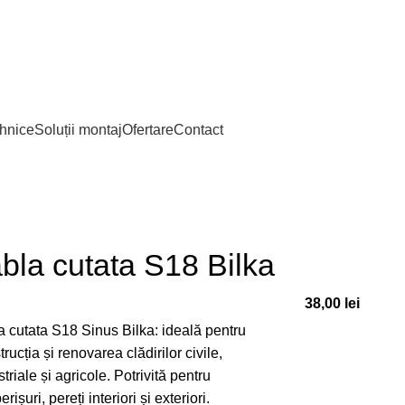
ehnice
Soluții montaj
Ofertare
Contact
bla cutata S18 Bilka
38,00
lei
a cutata S18
Sinus Bilka
: ideală pentru
rucția și renovarea clădirilor civile,
triale și agricole. Potrivită pentru
rișuri, pereți interiori și exteriori.