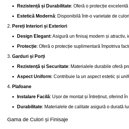
Rezistență și Durabilitate
: Oferă o protecție excelentă
Estetică Modernă
: Disponibilă într-o varietate de culor
Pereți Interiori și Exteriori
Design Elegant
: Asigură un finisaj modern și atractiv, 
Protecție
: Oferă o protecție suplimentară împotriva fact
Garduri și Porți
Rezistență și Securitate
: Materialele durabile oferă pr
Aspect Uniform
: Contribuie la un aspect estetic și uni
Plafoane
Instalare Facilă
: Ușor de montat și întreținut, oferind î
Durabilitate
: Materialele de calitate asigură o durată lu
Gama de Culori și Finisaje