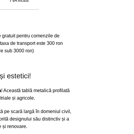
TVA inclus
COMANDĂ ACUM
e gratuit pentru comenzile de
taxa de transport este 300 ron
le sub 3000 ron)
i estetici!
a
! Această tablă metalică profilată
triale și agricole.
tă pe scară largă în domeniul civil,
orită designului său distinctiv și a
e și renovare.