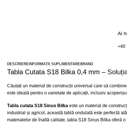
Ai n
+40 
DESCRIERE
INFORMAȚII SUPLIMENTARE
BRAND
Tabla Cutata S18 Bilka 0,4 mm –
Soluția
Căutați un material de construcții universal care să combine
este ideală pentru o varietate de aplicații, inclusiv acoperișuri, 
Tabla cutata S18 Sinus Bilka
este un material de construcție
industrial și agricol, această tablă ondulată este perfectă atât 
materialelor de înaltă calitate, tabla S18 Sinus Bilka oferă o