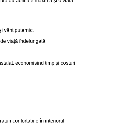
igura durabilitate maximă și o viață
și vânt puternic.
 de viață îndelungată.
stalat, economisind timp și costuri
turi confortabile în interiorul