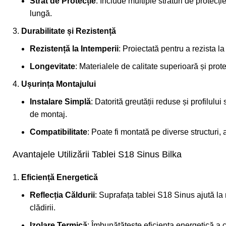
Strat de Protecție
: Include multiple straturi de protecț
lungă.
Durabilitate și Rezistență
Rezistență la Intemperii
: Proiectată pentru a rezista l
Longevitate
: Materialele de calitate superioară și pro
Ușurința Montajului
Instalare Simplă
: Datorită greutății reduse și profilului
de montaj.
Compatibilitate
: Poate fi montată pe diverse structuri, 
Avantajele Utilizării Tablei S18 Sinus Bilka
Eficiență Energetică
Reflecția Căldurii
: Suprafața tablei S18 Sinus ajută la 
clădirii.
Izolare Termică
: Îmbunătățește eficiența energetică a cl