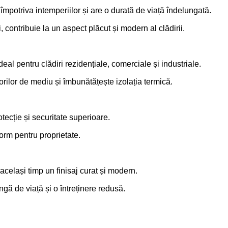
 împotriva intemperiilor și are o durată de viață îndelungată.
i, contribuie la un aspect plăcut și modern al clădirii.
ideal pentru clădiri rezidențiale, comerciale și industriale.
orilor de mediu și îmbunătățește izolația termică.
otecție și securitate superioare.
form pentru proprietate.
n același timp un finisaj curat și modern.
ngă de viață și o întreținere redusă.