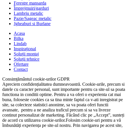
Ferestre mansarda
Împrejmuiri/garduri
Lambriu metalic
Pazie/Sageac metalic
Jgheaburi si Burlane
Acasa
Bilka
Lindab
Inspirațional
Soluții montaj
Soluții tehnice
Ofertare
Contact
Consimțământul cookie-urilor GDPR
Apreciem confidențialitatea dumneavoastră. Cookie-urile, precum si
datele cu caracter personal, sunt importante pentru ca site-ul sa poata
functiona in conditii optime. Pentru a va oferi o experienta cat mai
buna, foloseste cookies ca sa tina minte faptul ca v-ati inregistrat pe
site, sa colecteze statistici anonime, sa va poata oferi functii
avansate, pentru a ne analiza traficul precum si sa va livreze
continut personalizat de marketing. Făcând clic pe „Accept”, sunteți
de acord cu utilizarea cookie-urilor.
Folosim cookie-uri pentru a vă
îmbunătăți experiența pe site-ul nostru. Prin navigarea pe acest site,