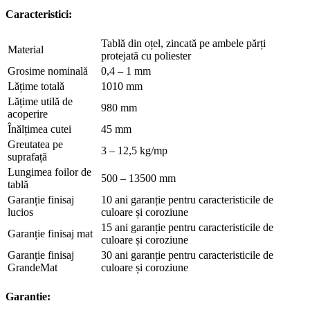
Caracteristici:
Tablă din oțel, zincată pe ambele părți
Material
protejată cu poliester
Grosime nominală
0,4 – 1 mm
Lățime totală
1010 mm
Lățime utilă de
980 mm
acoperire
Înălțimea cutei
45 mm
Greutatea pe
3 – 12,5 kg/mp
suprafață
Lungimea foilor de
500 – 13500 mm
tablă
Garanție finisaj
10 ani garanție pentru caracteristicile de
lucios
culoare și coroziune
15 ani garanție pentru caracteristicile de
Garanție finisaj mat
culoare și coroziune
Garanție finisaj
30 ani garanție pentru caracteristicile de
GrandeMat
culoare și coroziune
Garantie: