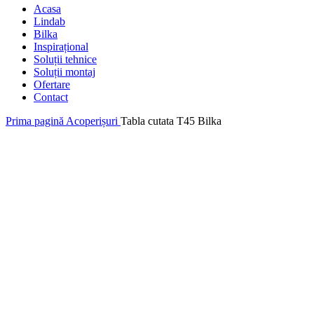
Acasa
Lindab
Bilka
Inspirațional
Soluții tehnice
Soluții montaj
Ofertare
Contact
Prima pagină
Acoperișuri
Tabla cutata T45 Bilka