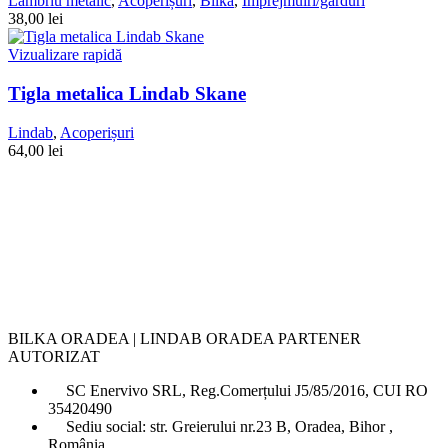
Lambriu metalic
,
Acoperișuri
,
Bilka
,
Împrejmuiri/garduri
38,00
lei
Vizualizare rapidă
Tigla metalica Lindab Skane
Lindab
,
Acoperișuri
64,00
lei
BILKA ORADEA | LINDAB ORADEA PARTENER
AUTORIZAT
SC Enervivo SRL, Reg.Comerțului J5/85/2016, CUI RO
35420490
Sediu social: str. Greierului nr.23 B, Oradea, Bihor ,
România