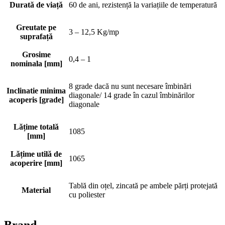
Durată de viață
60 de ani, rezistență la variațiile de temperatură
Greutate pe
3 – 12,5 Kg/mp
suprafață
Grosime
0,4 – 1
nominala [mm]
8 grade dacă nu sunt necesare îmbinări
Inclinatie minima
diagonale/ 14 grade în cazul îmbinărilor
acoperis [grade]
diagonale
Lățime totală
1085
[mm]
Lățime utilă de
1065
acoperire [mm]
Tablă din oțel, zincată pe ambele părți protejată
Material
cu poliester