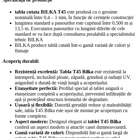
tabla cutata BILKA T45
este produsă cu o grosime
nominală între 0,4 – 1 mm, în funcție de cerințele construcției
lungimea standard a panourilor este cuprinsă între 0,500 m și
13,5 m. Executarea panourilor cu lungimi diferite de cele
standard se va face după consultarea prealabilă a specialistului
tehnic BILKA
BILKA produce tablă cutată într-o gamă variată de culori și
finisaje
Acoperiş durabil:
Rezistență excelentă:
Tabla T45 Bilka
este rezistentă la
intemperii, incluzând ploaie, zăpadă, grindină și radiații UV,
asigurând o durată de viață lungă a acoperișului.
Etanșeitate perfectă:
Profilul special al tablei asigură o
etanșeizare completă a acoperișului, prevenind infiltrațiile de
apă și protejând structura lemnului de degradare.
Ușoară și flexibilă:
Datorită greutății reduse și maleabilității
sale, tabla T45 Bilka este ușor de montat pe acoperișuri cu
forme complexe.
Aspect modern:
Designul elegant al
tablei T45 Bilka
conferă un aspect modern și atractiv casei dumneavoastră.
Gamă variată de culori:
Disponibilă într-o gamă largă de