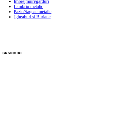
Împrejmuiri/garduri
Lambriu metalic
Pazie/Sageac metalic
Jgheaburi si Burlane
BRANDURI