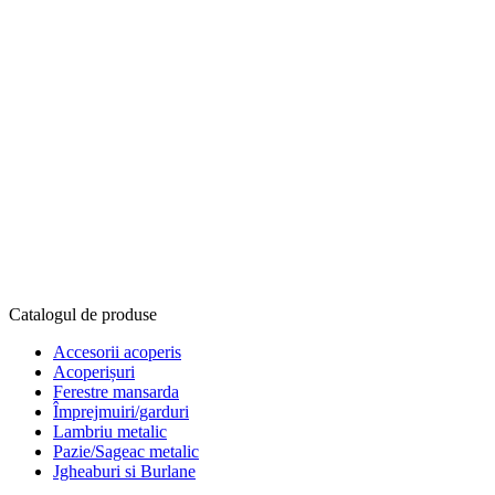
Catalogul de produse
Accesorii acoperis
Acoperișuri
Ferestre mansarda
Împrejmuiri/garduri
Lambriu metalic
Pazie/Sageac metalic
Jgheaburi si Burlane