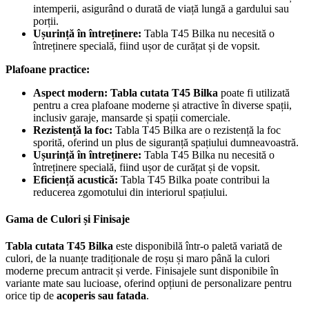
intemperii, asigurând o durată de viață lungă a gardului sau
porții.
Ușurință în întreținere:
Tabla T45 Bilka nu necesită o
întreținere specială, fiind ușor de curățat și de vopsit.
Plafoane practice:
Aspect modern:
Tabla cutata T45 Bilka
poate fi utilizată
pentru a crea plafoane moderne și atractive în diverse spații,
inclusiv garaje, mansarde și spații comerciale.
Rezistență la foc:
Tabla T45 Bilka are o rezistență la foc
sporită, oferind un plus de siguranță spațiului dumneavoastră.
Ușurință în întreținere:
Tabla T45 Bilka nu necesită o
întreținere specială, fiind ușor de curățat și de vopsit.
Eficiență acustică:
Tabla T45 Bilka poate contribui la
reducerea zgomotului din interiorul spațiului.
Gama de Culori și Finisaje
Tabla cutata T45 Bilka
este disponibilă într-o paletă variată de
culori, de la nuanțe tradiționale de roșu și maro până la culori
moderne precum antracit și verde. Finisajele sunt disponibile în
variante mate sau lucioase, oferind opțiuni de personalizare pentru
orice tip de
acoperis sau fatada
.