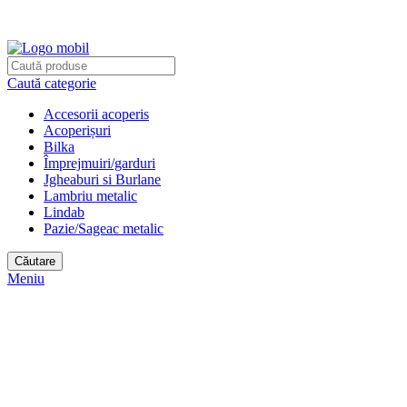
e-tabla.ro
Bilka Oradea | Lindab Oradea partener autorizat
Caută categorie
Accesorii acoperis
Acoperișuri
Bilka
Împrejmuiri/garduri
Jgheaburi si Burlane
Lambriu metalic
Lindab
Pazie/Sageac metalic
Căutare
Meniu