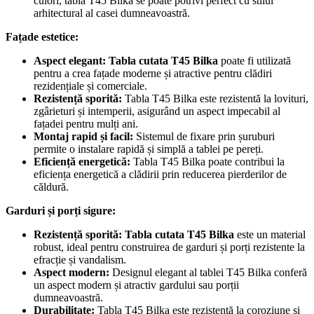
culori, tabla T45 Bilka se poate potrivi perfect cu stilul
arhitectural al casei dumneavoastră.
Fațade estetice:
Aspect elegant:
Tabla cutata T45 Bilka
poate fi utilizată
pentru a crea fațade moderne și atractive pentru clădiri
rezidențiale și comerciale.
Rezistență sporită:
Tabla T45 Bilka este rezistentă la lovituri,
zgârieturi și intemperii, asigurând un aspect impecabil al
fațadei pentru mulți ani.
Montaj rapid și facil:
Sistemul de fixare prin șuruburi
permite o instalare rapidă și simplă a tablei pe pereți.
Eficiență energetică:
Tabla T45 Bilka poate contribui la
eficiența energetică a clădirii prin reducerea pierderilor de
căldură.
Garduri și porți sigure:
Rezistență sporită:
Tabla cutata T45 Bilka
este un material
robust, ideal pentru construirea de garduri și porți rezistente la
efracție și vandalism.
Aspect modern:
Designul elegant al tablei T45 Bilka conferă
un aspect modern și atractiv gardului sau porții
dumneavoastră.
Durabilitate:
Tabla T45 Bilka este rezistentă la coroziune și