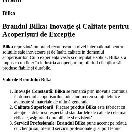
Brand
Bilka
Brandul
Bilka
: Inovație și Calitate pentru
Acoperișuri de Excepție
Bilka
reprezintă un brand recunoscut la nivel internațional pentru
soluțiile sale inovatoare și de înaltă calitate în domeniul
acoperișurilor. Cu o experiență vastă și o reputație solidă,
Bilka
s-a
impus ca un lider în industria acoperișurilor, oferind clienților săi
produse fiabile și durabile.
Valorile Brandului
Bilka
Inovație Constantă
:
Bilka
se remarcă prin inovația continuă
în domeniul acoperișurilor, aducând mereu soluții tehnice
avansate și materiale de ultimă generație.
Calitate Superioară
: Fiecare
produs
Bilka
este fabricat cu
atenție la detalii și respectând standardele de calitate cele mai
ridicate, asigurând durabilitate și rezistență.
Servicii Profesionale
:
Brandul
Bilka
pune accent pe relația
cu clienții săi, oferind servicii profesionale și suport tehnic