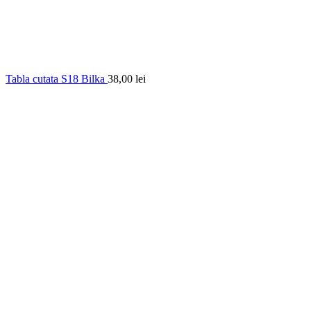
Tabla cutata S18 Bilka
38,00
lei
Recomandat
Faceți click pentru a mări