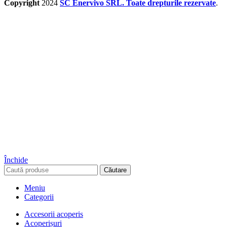
Copyright
2024
SC Enervivo SRL. Toate drepturile rezervate
.
Închide
Căutare
Meniu
Categorii
Accesorii acoperis
Acoperișuri