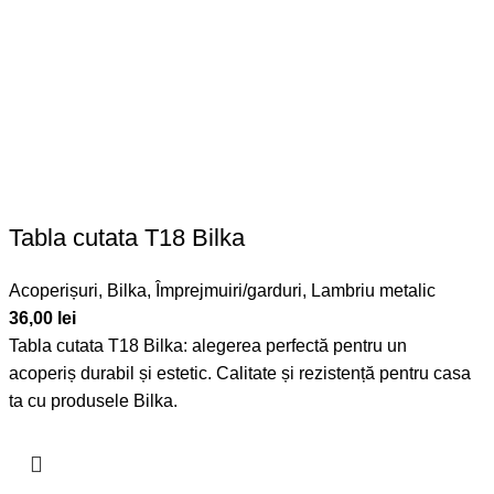
Tabla cutata T18 Bilka
Acoperișuri
,
Bilka
,
Împrejmuiri/garduri
,
Lambriu metalic
36,00
lei
Tabla cutata T18
Bilka
: alegerea perfectă pentru un
acoperiș durabil și estetic. Calitate și rezistență pentru casa
ta cu produsele
Bilka
.