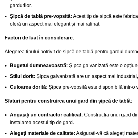
gardurilor.
Șipcă de tablă pre-vopsită:
Acest tip de șipcă este fabrica
oferă un aspect mai elegant și mai rafinat.
Factori de luat în considerare:
Alegerea tipului potrivit de șipcă de tablă pentru gardul dumn
Bugetul dumneavoastră:
Șipca galvanizată este o opțiun
Stilul dorit:
Șipca galvanizată are un aspect mai industrial, 
Culoarea dorită:
Șipca pre-vopsită este disponibilă într-o v
Sfaturi pentru construirea unui gard din șipcă de tablă:
Angajați un contractor calificat:
Construcția unui gard din
instalarea acestui tip de gard.
Alegeți materiale de calitate:
Asigurați-vă că alegeți mate