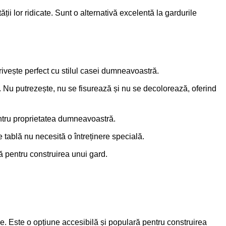
ții lor ridicate. Sunt o alternativă excelentă la gardurile
trivește perfect cu stilul casei dumneavoastră.
V. Nu putrezește, nu se fisurează și nu se decolorează, oferind
pentru proprietatea dumneavoastră.
 tablă nu necesită o întreținere specială.
lă pentru construirea unui gard.
une. Este o opțiune accesibilă și populară pentru construirea