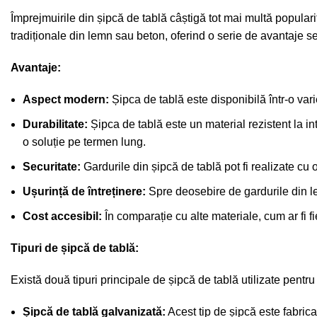
Împrejmuirile din șipcă de tablă câștigă tot mai multă popularit
tradiționale din lemn sau beton, oferind o serie de avantaje se
Avantaje:
Aspect modern:
Șipca de tablă este disponibilă într-o vari
Durabilitate:
Șipca de tablă este un material rezistent la in
o soluție pe termen lung.
Securitate:
Gardurile din șipcă de tablă pot fi realizate cu
Ușurință de întreținere:
Spre deosebire de gardurile din le
Cost accesibil:
În comparație cu alte materiale, cum ar fi fi
Tipuri de șipcă de tablă:
Există două tipuri principale de șipcă de tablă utilizate pentru
Șipcă de tablă galvanizată:
Acest tip de șipcă este fabrica