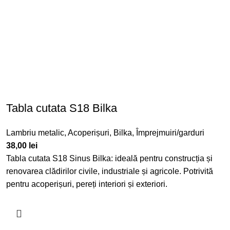
Tabla cutata S18 Bilka
Lambriu metalic
,
Acoperișuri
,
Bilka
,
Împrejmuiri/garduri
38,00
lei
Tabla cutata S18
Sinus Bilka
: ideală pentru construcția și
renovarea clădirilor civile, industriale și agricole. Potrivită
pentru acoperișuri, pereți interiori și exteriori.