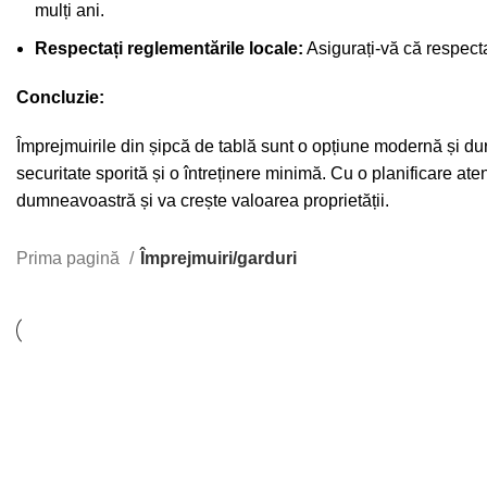
mulți ani.
Respectați reglementările locale:
Asigurați-vă că respecta
Concluzie:
Împrejmuirile din șipcă de tablă sunt o opțiune modernă și dura
securitate sporită și o întreținere minimă. Cu o planificare ate
dumneavoastră și va crește valoarea proprietății.
Prima pagină
Împrejmuiri/garduri