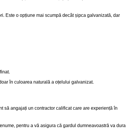
ulori. Este o opțiune mai scumpă decât șipca galvanizată, dar
inat.
doar în culoarea naturală a oțelului galvanizat.
 să angajați un contractor calificat care are experiență în
de renume, pentru a vă asigura că gardul dumneavoastră va dura