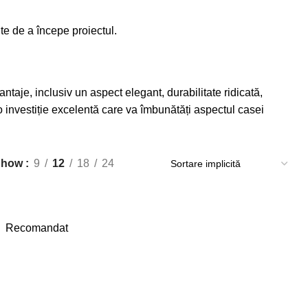
nte de a începe proiectul.
taje, inclusiv un aspect elegant, durabilitate ridicată,
 o investiție excelentă care va îmbunătăți aspectul casei
Show
9
12
18
24
Recomandat