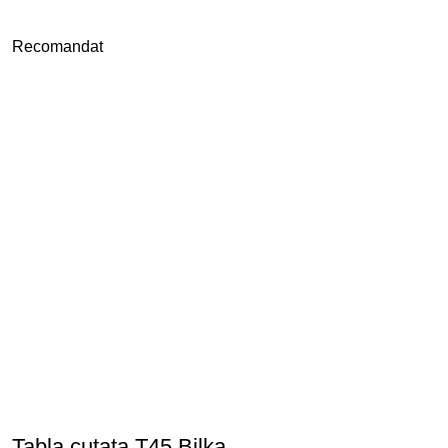
Recomandat
Tabla cutata T45 Bilka