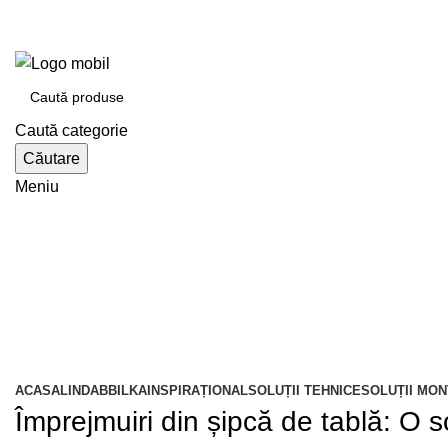
e-tabla.ro
Bilka Oradea | Lindab Oradea partener autorizat
Caută categorie
Căutare
Meniu
Catalogul de produse
ACASA
LINDAB
BILKA
INSPIRAȚIONAL
SOLUȚII TEHNICE
SOLUȚII MON
Împrejmuiri din șipcă de tablă: O s