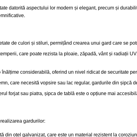
ate datorită aspectului lor modern și elegant, precum și durabilită
mnificative.
etate de culori și stiluri, permițând crearea unui gard care se po
temperii, care poate rezista la ploaie, zăpadă, vânt și radiații U
 o înălțime considerabilă, oferind un nivel ridicat de securitate 
mn, care necesită vopsire sau lac regular, gardurile din șipcă de
erul forjat sau piatra, șipca de tablă este o opțiune mai accesibi
 realizarea gardurilor:
tă din oțel galvanizat, care este un material rezistent la corozi