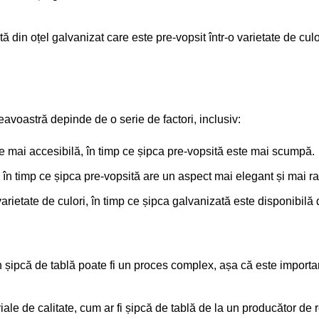
tă din oțel galvanizat care este pre-vopsit într-o varietate de c
eavoastră depinde de o serie de factori, inclusiv:
e mai accesibilă, în timp ce șipca pre-vopsită este mai scumpă.
în timp ce șipca pre-vopsită are un aspect mai elegant și mai raf
arietate de culori, în timp ce șipca galvanizată este disponibilă 
 șipcă de tablă poate fi un proces complex, așa că este important
riale de calitate, cum ar fi șipcă de tablă de la un producător 