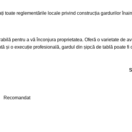
ți toate reglementările locale privind construcția gardurilor înai
bilă pentru a vă înconjura proprietatea. Oferă o varietate de avan
ntă și o execuție profesională, gardul din șipcă de tablă poate fi
Recomandat