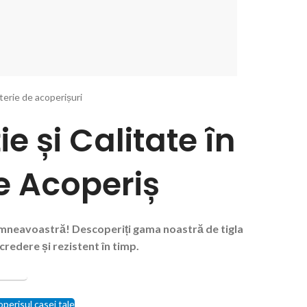
terie de acoperișuri
e și Calitate în
e Acoperiș
dumneavoastră! Descoperiți gama noastră de tigla
redere și rezistent în timp.
FERTA
operisul casei tale