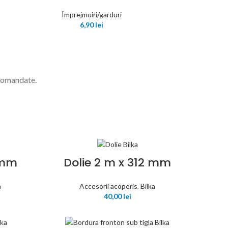
Împrejmuiri/garduri
6,90
lei
comandate.
 mm
Dolie 2 m x 312 mm
a
Accesorii acoperis
,
Bilka
40,00
lei