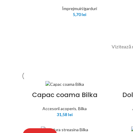
Împrejmuiri/garduri
5,70
lei
Vizitează
Capac coama Bilka
Dol
Accesorii acoperis
,
Bilka
31,58
lei