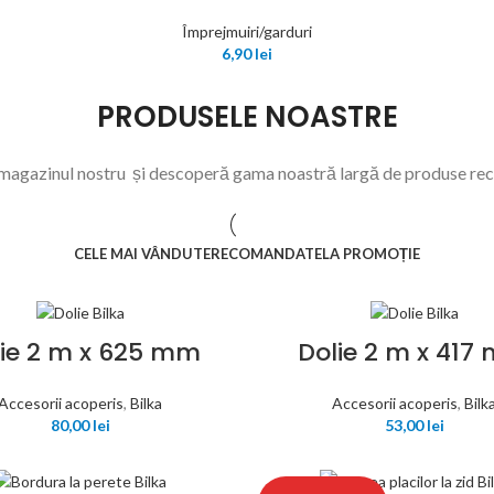
Împrejmuiri/garduri
6,90
lei
PRODUSELE NOASTRE
 magazinul nostru și descoperă gama noastră largă de produse re
CELE MAI VÂNDUTE
RECOMANDATE
LA PROMOȚIE
ie 2 m x 625 mm
Dolie 2 m x 417
Accesorii acoperis
,
Bilka
Accesorii acoperis
,
Bilk
80,00
lei
53,00
lei