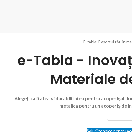
 lei/mp
E-tabla: Expertul tău în ma
e-Tabla - Inovați
Materiale d
Alegeți calitatea și durabilitatea pentru acoperișul 
metalica pentru un acoperiș de înc
SOLICITĂ O
Soluții tehnice pentru ac