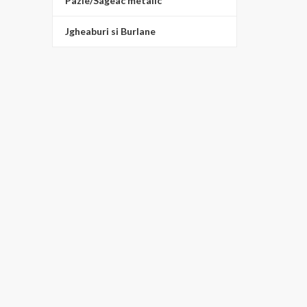
Pazie/Sageac metalic
Grosimi disponibile: 
mm
Jgheaburi si Burlane
Paletar 15 culori
Lucios 10 ani garanți
Mat 15 ani garanție
GrandeMat 30 ani gar
Bilka Clasic L
Preț: 3
(pretul PROMO se aplică 
c