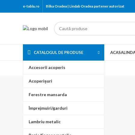
e-tabla.ro
Bilka Oradea | Lindab Oradea partener autorizat
CATALOGUL DE PRODUSE
ACASA
LIND
Accesorii acoperis
Acoperișuri
Ț
Ferestre mansarda
met
Împrejmuiri/garduri
B
Lambriu metalic