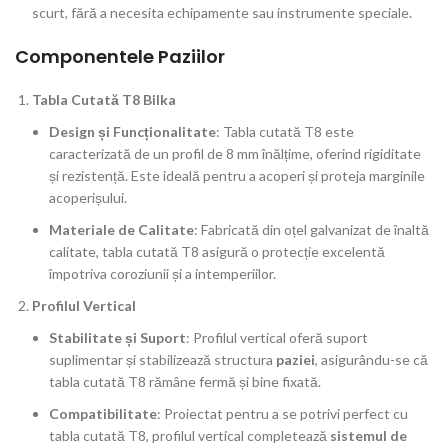
scurt, fără a necesita echipamente sau instrumente speciale.
Componentele Paziilor
Tabla Cutată T8 Bilka
Design și Funcționalitate
: Tabla cutată T8 este
caracterizată de un profil de 8 mm înălțime, oferind rigiditate
și rezistență. Este ideală pentru a acoperi și proteja marginile
acoperișului.
Materiale de Calitate
: Fabricată din oțel galvanizat de înaltă
calitate, tabla cutată T8 asigură o protecție excelentă
împotriva coroziunii și a intemperiilor.
Profilul Vertical
Stabilitate și Suport
: Profilul vertical oferă suport
suplimentar și stabilizează structura
paziei
, asigurându-se că
tabla cutată T8 rămâne fermă și bine fixată.
Compatibilitate
: Proiectat pentru a se potrivi perfect cu
tabla cutată T8, profilul vertical completează
sistemul de