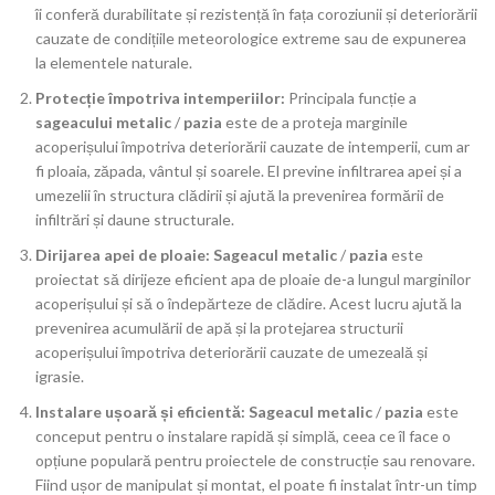
îi conferă durabilitate și rezistență în fața coroziunii și deteriorării
cauzate de condițiile meteorologice extreme sau de expunerea
la elementele naturale.
Protecție împotriva intemperiilor:
Principala funcție a
sageacului metalic
/
pazia
este de a proteja marginile
acoperișului împotriva deteriorării cauzate de intemperii, cum ar
fi ploaia, zăpada, vântul și soarele. El previne infiltrarea apei și a
umezelii în structura clădirii și ajută la prevenirea formării de
infiltrări și daune structurale.
Dirijarea apei de ploaie:
Sageacul metalic
/
pazia
este
proiectat să dirijeze eficient apa de ploaie de-a lungul marginilor
acoperișului și să o îndepărteze de clădire. Acest lucru ajută la
prevenirea acumulării de apă și la protejarea structurii
acoperișului împotriva deteriorării cauzate de umezeală și
igrasie.
Instalare ușoară și eficientă:
Sageacul metalic
/
pazia
este
conceput pentru o instalare rapidă și simplă, ceea ce îl face o
opțiune populară pentru proiectele de construcție sau renovare.
Fiind ușor de manipulat și montat, el poate fi instalat într-un timp