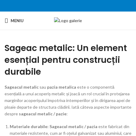
MENIU
Sageac metalic: Un element
esențial pentru construcții
durabile
Sageacul metalic
sau
pazia metalica
este o componentă
esențială a unui acoperiș metalic și joacă un rol crucial în protejarea
marginilor acoperișului împotriva intemperiilor și în dirigarea apei de
ploaie departe de structura clădirii. Iată câteva aspecte importante
despre
sageacul metalic / pazie
:
Materiale durabile:
Sageacul metalic / pazia
este fabricat din
materiale rezistente, cum ar fi oțelul galvanizat sau aluminiul, care