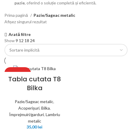
pazie
, oferind o soluție completă și eficientă.
Prima pagină
Pazie/Sageac metalic
Afișez singurul rezultat
Arată filtre
Show
9
12
18
24
RECOMANDAT
Tabla cutata T8
Bilka
Pazie/Sageac metalic
,
Acoperișuri
,
Bilka
,
Împrejmuiri/garduri
,
Lambriu
metalic
35,00
lei