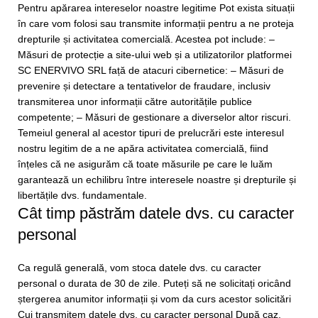
Pentru apărarea intereselor noastre legitime Pot exista situații
în care vom folosi sau transmite informații pentru a ne proteja
drepturile și activitatea comercială. Acestea pot include: –
Măsuri de protecție a site-ului web și a utilizatorilor platformei
SC ENERVIVO SRL față de atacuri cibernetice: – Măsuri de
prevenire și detectare a tentativelor de fraudare, inclusiv
transmiterea unor informații către autoritățile publice
competente; – Măsuri de gestionare a diverselor altor riscuri.
Temeiul general al acestor tipuri de prelucrări este interesul
nostru legitim de a ne apăra activitatea comercială, fiind
înțeles că ne asigurăm că toate măsurile pe care le luăm
garantează un echilibru între interesele noastre și drepturile și
libertățile dvs. fundamentale.
Cât timp păstrăm datele dvs. cu caracter
personal
Ca regulă generală, vom stoca datele dvs. cu caracter
personal o durata de 30 de zile. Puteți să ne solicitați oricând
ștergerea anumitor informații și vom da curs acestor solicitări
Cui transmitem datele dvs. cu caracter personal După caz,