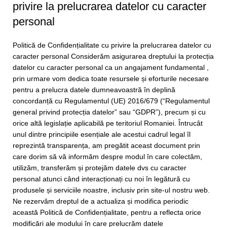
privire la prelucrarea datelor cu caracter
personal
Politică de Confidențialitate cu privire la prelucrarea datelor cu
caracter personal Considerăm asigurarea dreptului la protecția
datelor cu caracter personal ca un angajament fundamental ,
prin urmare vom dedica toate resursele și eforturile necesare
pentru a prelucra datele dumneavoastră în deplină
concordanță cu Regulamentul (UE) 2016/679 (“Regulamentul
general privind protecția datelor” sau “GDPR”), precum și cu
orice altă legislație aplicabilă pe teritoriul Romaniei. Întrucât
unul dintre principiile esențiale ale acestui cadrul legal îl
reprezintă transparența, am pregătit aceast document prin
care dorim să vă informăm despre modul în care colectăm,
utilizăm, transferăm și protejăm datele dvs cu caracter
personal atunci când interacționați cu noi în legătură cu
produsele și serviciile noastre, inclusiv prin site-ul nostru web.
Ne rezervăm dreptul de a actualiza și modifica periodic
această Politică de Confidențialitate, pentru a reflecta orice
modificări ale modului în care prelucrăm datele