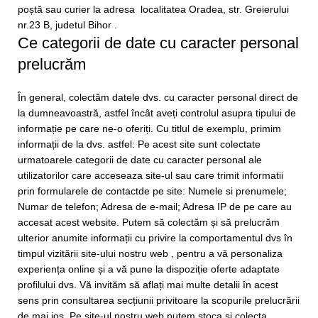
poștă sau curier la adresa localitatea Oradea, str. Greierului
nr.23 B, judetul Bihor .
Ce categorii de date cu caracter personal
prelucrăm
În general, colectăm datele dvs. cu caracter personal direct de
la dumneavoastră, astfel încât aveți controlul asupra tipului de
informație pe care ne-o oferiți. Cu titlul de exemplu, primim
informații de la dvs. astfel: Pe acest site sunt colectate
urmatoarele categorii de date cu caracter personal ale
utilizatorilor care acceseaza site-ul sau care trimit informatii
prin formularele de contactde pe site: Numele si prenumele;
Numar de telefon; Adresa de e-mail; Adresa IP de pe care au
accesat acest website. Putem să colectăm și să prelucrăm
ulterior anumite informații cu privire la comportamentul dvs în
timpul vizitării site-ului nostru web , pentru a vă personaliza
experiența online și a vă pune la dispoziție oferte adaptate
profilului dvs. Vă invităm să aflați mai multe detalii în acest
sens prin consultarea secțiunii privitoare la scopurile prelucrării
de mai jos. Pe site-ul nostru web putem stoca și colecta