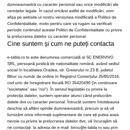
dumneavoastră cu caracter personal sau orice modificări ale
cerințelor legale. În cazul oricărei astfel de modificări, vom
afișa pe website-ul nostru versiunea modificată a Politicii de
Confidențialitate, motiv pentru care va rugam sa verificati
periodic continutul acestei Politici de Confidentialitate cu privire
la prelucrarea datelor cu caracter personal.
Cine suntem și cum ne puteți contacta
e-tabla.ro.to este denumirea comercială al SC ENERVIVO
SRL, persoană juridică de naționalitate română, având sediul
social în localitatea Oradea, str. Greierului nr.23 B, judetul
Bihor cu număr de ordine în Registrul Comerțului J5/85/2016,
cod unic de înregistrare fiscală RO 35420490 (în continuare
“societatea” sau “noi“). În sensul legislației cu privire la
protecția datelor, suntem operator atunci când prelucrăm
datele dvs cu caracter personal. Întrucât suntem întotdeauna
deschiși să aflăm opiniile dumneavoastră, precum și să vă
furnizăm orice informații suplimentare de care ați putea avea
nevoie cu privire la prelucrarea datelor dvs, vă încurajăm să
ne contactați la adresa de e-mail: birou@e-tabla.ro sau prin