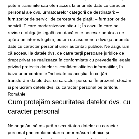
putem transmite sau oferi acces la anumite date cu caracter
personal ale dvs. următoarelor categorii de destinatari: –
furnizorilor de servicii de cercetare de piață; – furnizorilor de
servicii IT care modernizeaza site-ul ; În cazul în care ne
revine o obligație legală sau dacă este necesar pentru a ne
apăra un interes legitim, putem de asemenea divulga anumite
date cu caracter personal unor autorități publice. Ne asigurăm
că accesul la datele dvs. de către terții persoane juridice de
drept privat se realizeaza în conformitate cu prevederile legale
privind protecția datelor si confidențialitatea informațiilor, în
baza unor contracte încheiate cu aceștia. În ce țări
transferăm datele dvs. cu caracter personal În prezent, stocăm
și prelucrăm datele dvs. cu caracter personal pe teritoriul
României.
Cum protejăm securitatea datelor dvs. cu
caracter personal
Ne angajăm să asigurăm securitatea datelor cu caracter
personal prin implementarea unor măsuri tehnice și