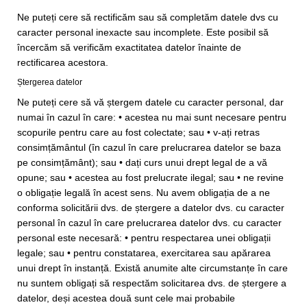
Ne puteți cere să rectificăm sau să completăm datele dvs cu
caracter personal inexacte sau incomplete. Este posibil să
încercăm să verificăm exactitatea datelor înainte de
rectificarea acestora.
Ștergerea datelor
Ne puteți cere să vă ștergem datele cu caracter personal, dar
numai în cazul în care: • acestea nu mai sunt necesare pentru
scopurile pentru care au fost colectate; sau • v-ați retras
consimțământul (în cazul în care prelucrarea datelor se baza
pe consimțământ); sau • dați curs unui drept legal de a vă
opune; sau • acestea au fost prelucrate ilegal; sau • ne revine
o obligație legală în acest sens. Nu avem obligația de a ne
conforma solicitării dvs. de ștergere a datelor dvs. cu caracter
personal în cazul în care prelucrarea datelor dvs. cu caracter
personal este necesară: • pentru respectarea unei obligații
legale; sau • pentru constatarea, exercitarea sau apărarea
unui drept în instanță. Există anumite alte circumstanțe în care
nu suntem obligați să respectăm solicitarea dvs. de ștergere a
datelor, deși acestea două sunt cele mai probabile