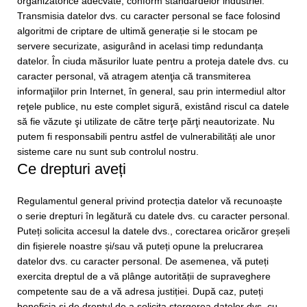
organizatorice adecvate, conform standardelor industriei.
Transmisia datelor dvs. cu caracter personal se face folosind
algoritmi de criptare de ultimă generație si le stocam pe
servere securizate, asigurând in acelasi timp redundanța
datelor. În ciuda măsurilor luate pentru a proteja datele dvs. cu
caracter personal, vă atragem atenţia că transmiterea
informaţiilor prin Internet, în general, sau prin intermediul altor
reţele publice, nu este complet sigură, existând riscul ca datele
să fie văzute şi utilizate de către terţe părţi neautorizate. Nu
putem fi responsabili pentru astfel de vulnerabilități ale unor
sisteme care nu sunt sub controlul nostru.
Ce drepturi aveți
Regulamentul general privind protecția datelor vă recunoaște
o serie drepturi în legătură cu datele dvs. cu caracter personal.
Puteți solicita accesul la datele dvs., corectarea oricăror greșeli
din fișierele noastre și/sau vă puteți opune la prelucrarea
datelor dvs. cu caracter personal. De asemenea, vă puteți
exercita dreptul de a vă plânge autorității de supraveghere
competente sau de a vă adresa justiției. După caz, puteți
beneficia și de dreptul de a solicita ștergerea datelor dvs. cu