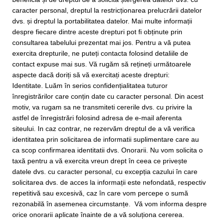
caracter personal, dreptul la restricționarea prelucrării datelor
dvs. și dreptul la portabilitatea datelor. Mai multe informații
despre fiecare dintre aceste drepturi pot fi obținute prin
consultarea tabelului prezentat mai jos. Pentru a vă putea
exercita drepturile, ne puteți contacta folosind detaliile de
contact expuse mai sus. Vă rugăm să rețineți următoarele
aspecte dacă doriți să vă exercitați aceste drepturi:
Identitate. Luăm în serios confidențialitatea tuturor
înregistrărilor care conțin date cu caracter personal. Din acest
motiv, va rugam sa ne transmiteti cererile dvs. cu privire la
astfel de înregistrări folosind adresa de e-mail aferenta
siteului. In caz contrar, ne rezervăm dreptul de a vă verifica
identitatea prin solicitarea de informatii suplimentare care au
ca scop confirmarea identitatii dvs. Onorarii. Nu vom solicita o
taxă pentru a vă exercita vreun drept în ceea ce privește
datele dvs. cu caracter personal, cu excepția cazului în care
solicitarea dvs. de acces la informații este nefondată, respectiv
repetitivă sau excesivă, caz în care vom percepe o sumă
rezonabilă în asemenea circumstanțe. Vă vom informa despre
orice onorarii aplicate înainte de a vă soluționa cererea.