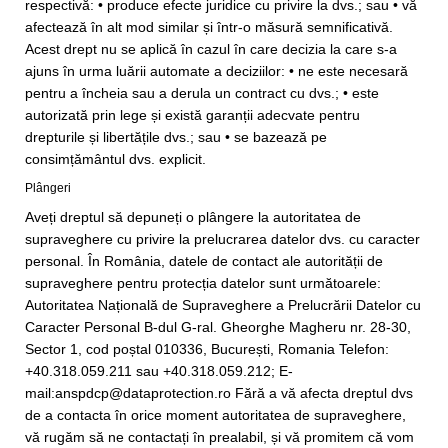
respectivă: • produce efecte juridice cu privire la dvs.; sau • vă
afectează în alt mod similar și într-o măsură semnificativă.
Acest drept nu se aplică în cazul în care decizia la care s-a
ajuns în urma luării automate a deciziilor: • ne este necesară
pentru a încheia sau a derula un contract cu dvs.; • este
autorizată prin lege și există garanții adecvate pentru
drepturile și libertățile dvs.; sau • se bazează pe
consimțământul dvs. explicit.
Plângeri
Aveți dreptul să depuneți o plângere la autoritatea de
supraveghere cu privire la prelucrarea datelor dvs. cu caracter
personal. În România, datele de contact ale autorității de
supraveghere pentru protecția datelor sunt următoarele:
Autoritatea Națională de Supraveghere a Prelucrării Datelor cu
Caracter Personal B-dul G-ral. Gheorghe Magheru nr. 28-30,
Sector 1, cod poștal 010336, București, Romania Telefon:
+40.318.059.211 sau +40.318.059.212; E-
mail:anspdcp@dataprotection.ro Fără a vă afecta dreptul dvs
de a contacta în orice moment autoritatea de supraveghere,
vă rugăm să ne contactați în prealabil, și vă promitem că vom