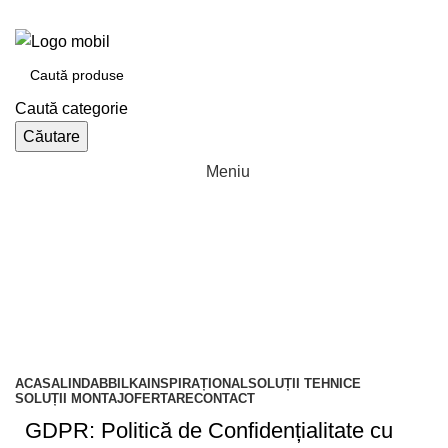
e-tabla.ro
Bilka Oradea | Lindab Oradea partener autorizat
Caută categorie
Căutare
Meniu
Catalogul de produse
ACASA
LINDAB
BILKA
INSPIRAȚIONAL
SOLUȚII TEHNICE
SOLUȚII MONTAJ
OFERTARE
CONTACT
GDPR: Politică de Confidențialitate cu