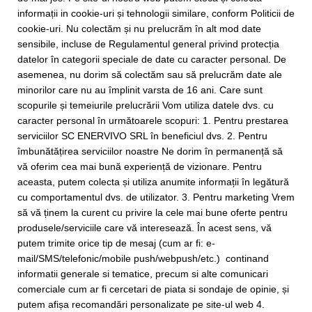
informații in cookie-uri și tehnologii similare, conform Politicii de
cookie-uri. Nu colectăm și nu prelucrăm în alt mod date
sensibile, incluse de Regulamentul general privind protecția
datelor în categorii speciale de date cu caracter personal. De
asemenea, nu dorim să colectăm sau să prelucrăm date ale
minorilor care nu au împlinit varsta de 16 ani. Care sunt
scopurile și temeiurile prelucrării Vom utiliza datele dvs. cu
caracter personal în următoarele scopuri: 1. Pentru prestarea
serviciilor SC ENERVIVO SRL în beneficiul dvs. 2. Pentru
îmbunătățirea serviciilor noastre Ne dorim în permanență să
vă oferim cea mai bună experiență de vizionare. Pentru
aceasta, putem colecta și utiliza anumite informații în legătură
cu comportamentul dvs. de utilizator. 3. Pentru marketing Vrem
să vă ținem la curent cu privire la cele mai bune oferte pentru
produsele/serviciile care vă interesează. În acest sens, vă
putem trimite orice tip de mesaj (cum ar fi: e-
mail/SMS/telefonic/mobile push/webpush/etc.) continand
informatii generale si tematice, precum si alte comunicari
comerciale cum ar fi cercetari de piata si sondaje de opinie, și
putem afișa recomandări personalizate pe site-ul web 4.