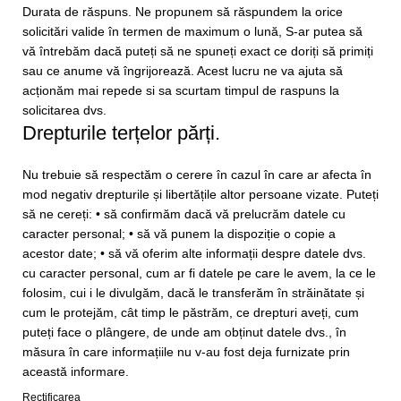
Durata de răspuns. Ne propunem să răspundem la orice
solicitări valide în termen de maximum o lună, S-ar putea să
vă întrebăm dacă puteți să ne spuneți exact ce doriți să primiți
sau ce anume vă îngrijorează. Acest lucru ne va ajuta să
acționăm mai repede si sa scurtam timpul de raspuns la
solicitarea dvs.
Drepturile terțelor părți.
Nu trebuie să respectăm o cerere în cazul în care ar afecta în
mod negativ drepturile și libertățile altor persoane vizate. Puteți
să ne cereți: • să confirmăm dacă vă prelucrăm datele cu
caracter personal; • să vă punem la dispoziție o copie a
acestor date; • să vă oferim alte informații despre datele dvs.
cu caracter personal, cum ar fi datele pe care le avem, la ce le
folosim, cui i le divulgăm, dacă le transferăm în străinătate și
cum le protejăm, cât timp le păstrăm, ce drepturi aveți, cum
puteți face o plângere, de unde am obținut datele dvs., în
măsura în care informațiile nu v-au fost deja furnizate prin
această informare.
Rectificarea