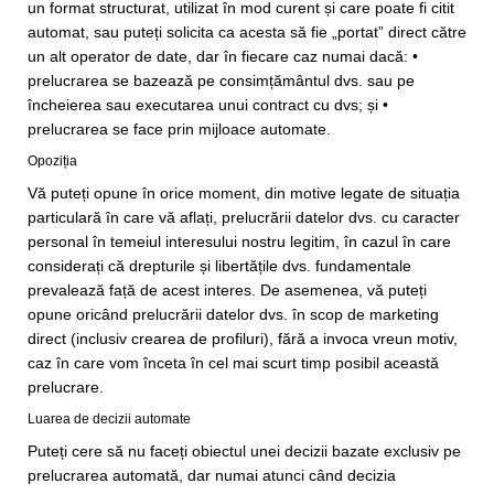
un format structurat, utilizat în mod curent și care poate fi citit
automat, sau puteți solicita ca acesta să fie „portat” direct către
un alt operator de date, dar în fiecare caz numai dacă: •
prelucrarea se bazează pe consimțământul dvs. sau pe
încheierea sau executarea unui contract cu dvs; și •
prelucrarea se face prin mijloace automate.
Opoziția
Vă puteți opune în orice moment, din motive legate de situația
particulară în care vă aflați, prelucrării datelor dvs. cu caracter
personal în temeiul interesului nostru legitim, în cazul în care
considerați că drepturile și libertățile dvs. fundamentale
prevalează față de acest interes. De asemenea, vă puteți
opune oricând prelucrării datelor dvs. în scop de marketing
direct (inclusiv crearea de profiluri), fără a invoca vreun motiv,
caz în care vom înceta în cel mai scurt timp posibil această
prelucrare.
Luarea de decizii automate
Puteți cere să nu faceți obiectul unei decizii bazate exclusiv pe
prelucrarea automată, dar numai atunci când decizia