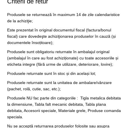
Criterii de retur
Produsele se returnează în maximum 14 de zile calendaristice
de la achiziţie;
Este prezentat în original documentul fiscal (factura/bonul
fiscal) care dovedeşte achiziţionarea produselor în cauză (și
documentele însoțitoare);
Produsele sunt obligatoriu returnate în ambalajul original
(ambalajul în care au fost achiziționate) cu toate accesoriile și
eticheta integre (fără urme de utilizare, deteriorare, lovire);
Produsele returnate sunt în stoc și din același lot;
Produsele returnate sunt la unitatea de ambalare/vânzare
(pachet, rolă, cutie, sac, etc.);
Produsele NU fac parte din categoriile : Tigla metalica debitata
la dimensiune, Tabla falt mecanic debitata, Tabla plana
debitata, Accesorii speciale, Materiale grele, Produse comanda
speciala.
Nu se acceptă returnarea produselor folosite sau asupra