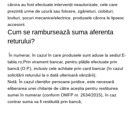
cărora au fost efectuate intervenții neautorizate, cele care
prezintă urme de uzură sau folosire, zgârieturi, ciobituri,
lovituri, șocuri mecanice/electrice, produsele cărora le lipsesc
accesorii.
Cum se rambursează suma aferenta
returului?
În numerar, în cazul în care produsele sunt aduse la sediul E-
tabla.ro;
Prin virament bancar, pentru plățile efectuate prin
bancă (O.P.), inclusiv cele achitate prin card bancar (în cazul
solicitării returului la o dată ulterioară vânzării);
Notă: În cazul clienților persoane juridice, este necesară
eliberarea unei chitanțe de către aceștia pentru restituirea
sumei în numerar (conform OMFP nr. 2634/2015), în caz
contrar suma va fi restituită prin bancă;