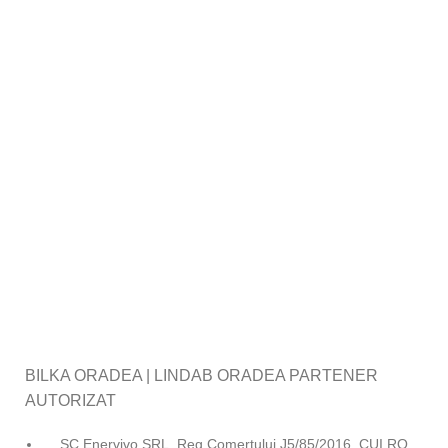
BILKA ORADEA | LINDAB ORADEA PARTENER
AUTORIZAT
SC Enervivo SRL, Reg.Comerțului J5/85/2016, CUI RO