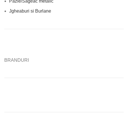
Pazie/Sageac metalic
Jgheaburi si Burlane
BRANDURI