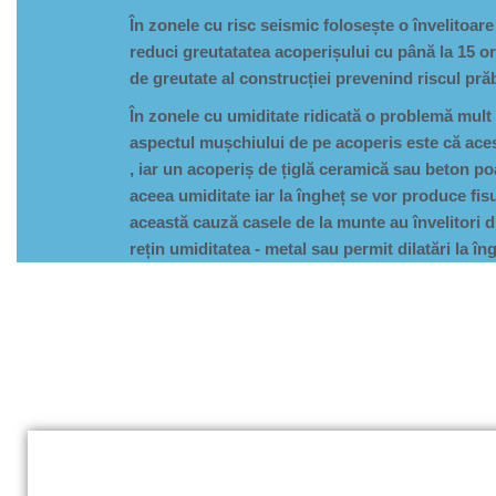
În zonele cu risc seismic folosește o învelitoa
reduci greutatatea acoperișului cu până la 15 or
de greutate al construcției prevenind riscul prăbu
În zonele cu umiditate ridicată o problemă mul
aspectul mușchiului de pe
acoperis
este că aces
, iar un acoperiș de țiglă ceramică sau beton p
aceea umiditate iar la îngheț se vor produce fisur
această cauză casele de la munte au învelitori d
rețin umiditatea - metal sau permit dilatări la în