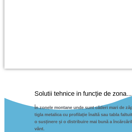
Solutii tehnice in funcție de zona...
În zonele montane unde sunt căderi mari de z
tigla metalica
cu profilație înaltă sau
tabla faltui
o susținere și o distribuire mai bună a încărcăr
vânt.