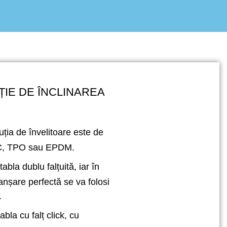
ȚIE DE ÎNCLINAREA
luția de învelitoare este de
VC, TPO sau EPDM.
bla dublu falțuită, iar în
anșare perfectă se va folosi
.
bla cu falț click, cu