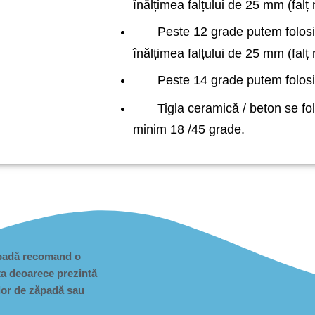
înălțimea falțului de 25 mm (falț
Peste 12 grade putem folosi t
înălțimea falțului de 25 mm (falț
Peste 14 grade putem folosi t
Tigla ceramică / beton se fol
minim 18 /45 grade.
ăpadă recomand o
ta
deoarece prezintă
ilor de zăpadă sau