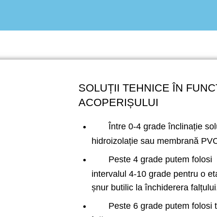
SOLUȚII TEHNICE ÎN FUNC
ACOPERIȘULUI
Între 0-4 grade înclinație so
hidroizolație sau membrană P
Peste 4 grade putem folosi ta
intervalul 4-10 grade pentru o et
șnur butilic la închiderera falțului
Peste 6 grade putem folosi ta