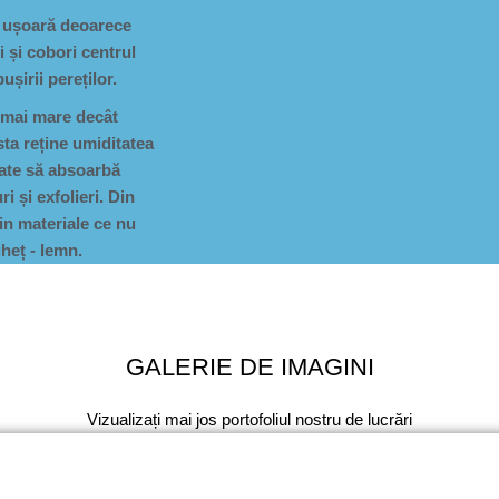
re ușoară deoarece
i și cobori centrul
șirii pereților.
t mai mare decât
ta reține umiditatea
oate să absoarbă
i și exfolieri. Din
in materiale ce nu
gheț - lemn.
GALERIE DE IMAGINI
Vizualizați mai jos portofoliul nostru de lucrări