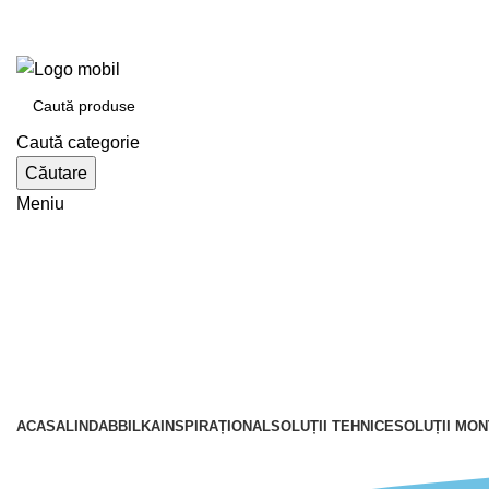
e-tabla.ro
Bilka Oradea | Lindab Oradea partener autorizat
Caută categorie
Căutare
Meniu
Catalogul de produse
ACASA
LINDAB
BILKA
INSPIRAȚIONAL
SOLUȚII TEHNICE
SOLUȚII MON