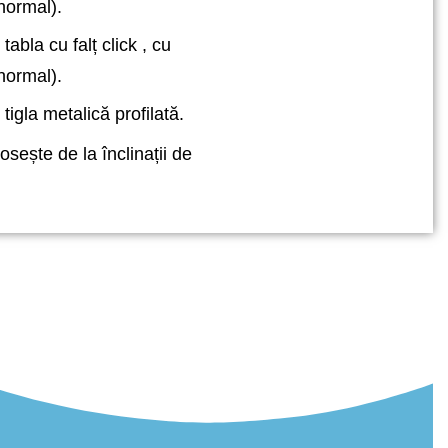
 normal).
abla cu falț click , cu
 normal).
igla metalică profilată.
osește de la înclinații de