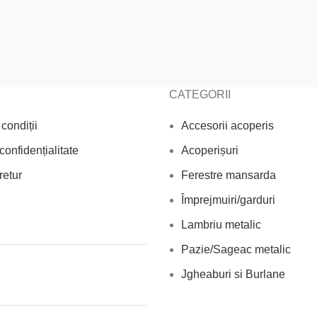
CATEGORII
condiții
Accesorii acoperis
confidențialitate
Acoperișuri
retur
Ferestre mansarda
Împrejmuiri/garduri
Lambriu metalic
Pazie/Sageac metalic
Jgheaburi si Burlane