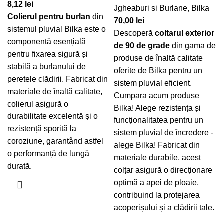
8,12
lei
Jgheaburi si Burlane
,
Bilka
Colierul pentru burlan
din
70,00
lei
sistemul pluvial Bilka este o
Descoperă
coltarul exterior
componentă esențială
de 90 de grade
din gama de
pentru fixarea sigură și
produse de înaltă calitate
stabilă a burlanului de
oferite de Bilka pentru un
peretele clădirii. Fabricat din
sistem pluvial eficient.
materiale de înaltă calitate,
Cumpara acum produse
colierul asigură o
Bilka! Alege rezistența și
durabilitate excelentă și o
funcționalitatea pentru un
rezistență sporită la
sistem pluvial de încredere -
coroziune, garantând astfel
alege Bilka! Fabricat din
o performanță de lungă
materiale durabile, acest
durată.
colțar asigură o direcționare
optimă a apei de ploaie,
contribuind la protejarea
acoperișului și a clădirii tale.