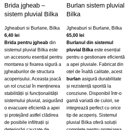
Brida jgheab –
Burlan sistem pluvial
sistem pluvial Bilka
Bilka
Jgheaburi si Burlane
,
Bilka
Jgheaburi si Burlane
,
Bilka
6,40
lei
65,00
lei
Brida pentru jgheab
din
Burlanul din sistemul
sistemul pluvial Bilka este
pluvial Bilka
este esențial
un accesoriu esențial pentru
pentru o gestionare eficientă
montarea și fixarea sigură a
a apei pluviale. Fabricat din
jgheaburilor de structura
oțel de înaltă calitate, acest
acoperișului. Aceasta joacă
burlan
asigură durabilitate
un rol crucial în menținerea
și rezistență sporită la
stabilității și funcționalității
coroziune. Disponibil într-o
sistemului pluvial, asigurând
gamă variată de culori, se
o evacuare eficientă a apei
integrează perfect cu orice
și protejând astfel clădirea
tip de acoperiș. Sistemul
de posibile infiltrații și
pluvial Bilka oferă soluții
deteriorări cauzate de
complete pentru protejarea