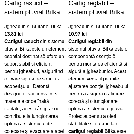
Carlig rasucit –
Carlig reglabil –
sistem pluvial Bilka
sistem pluvial Bilka
Jgheaburi si Burlane
,
Bilka
Jgheaburi si Burlane
,
Bilka
13,81
lei
10,97
lei
Carligul rasucit
din sistemul
Carligul reglabil
din
pluvial Bilka este un element
sistemul pluvial Bilka este o
esențial destinat să ofere un
componentă esențială
suport stabil și eficient
pentru montarea eficientă și
pentru jgheaburi, asigurând
sigură a jgheaburilor. Acest
o fixare sigură pe structura
element versatil permite
acoperișului. Datorită
ajustarea poziției jgheabului
designului său inovator și
pentru a asigura o aliniere
materialelor de înaltă
corectă și o funcționare
calitate, acest cârlig răsucit
optimă a sistemului pluvial.
contribuie la funcționarea
Proiectat pentru a oferi
optimă a sistemului de
stabilitate și durabilitate,
colectare și evacuare a apei
carligul reglabil Bilka
este