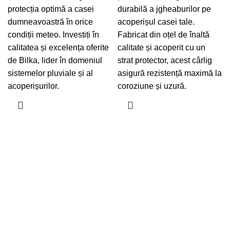
protecția optimă a casei
durabilă a jgheaburilor pe
dumneavoastră în orice
acoperișul casei tale.
condiții meteo. Investiți în
Fabricat din oțel de înaltă
calitatea și excelența oferite
calitate și acoperit cu un
de Bilka, lider în domeniul
strat protector, acest cârlig
sistemelor pluviale și al
asigură rezistență maximă la
acoperișurilor.
coroziune și uzură.