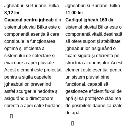
Jgheaburi si Burlane
,
Bilka
Jgheaburi si Burlane
,
Bilka
8,12
lei
11,00
lei
Capacul pentru jgheab
din
Carligul jgheab 160
din
sistemul pluvial Bilka este o
sistemul pluvial Bilka este o
componentă esențială care
componentă vitală destinată
contribuie la funcționarea
să ofere suport și stabilitate
optimă și eficientă a
jgheaburilor, asigurând o
sistemului de colectare și
fixare sigură și eficientă pe
evacuare a apei pluviale.
structura acoperișului. Acest
Acest element este proiectat
element este esențial pentru
pentru a sigila capetele
un sistem pluvial bine
jgheaburilor, prevenind
funcțional, capabil să
astfel scurgerile nedorite și
gestioneze eficient fluxul de
asigurând o direcționare
apă și să protejeze clădirea
corectă a apei către burlane.
de posibilele daune cauzate
de apă.