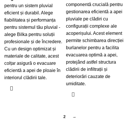
componentă crucială pentru
pentru un sistem pluvial
gestionarea eficientă a apei
eficient și durabil. Alege
pluviale pe clădiri cu
fiabilitatea și performanța
configurații complexe ale
pentru sistemul tău pluvial -
acoperișului. Acest element
alege Bilka pentru soluții
permite schimbarea direcției
profesionale și de încredere.
burlanelor pentru a facilita
Cu un design optimizat și
evacuarea optimă a apei,
materiale de calitate, acest
protejând astfel structura
colțar asigură o evacuare
clădirii de infiltrații și
eficientă a apei de ploaie în
deteriorări cauzate de
interiorul clădirii tale.
umiditate.
1
2
→