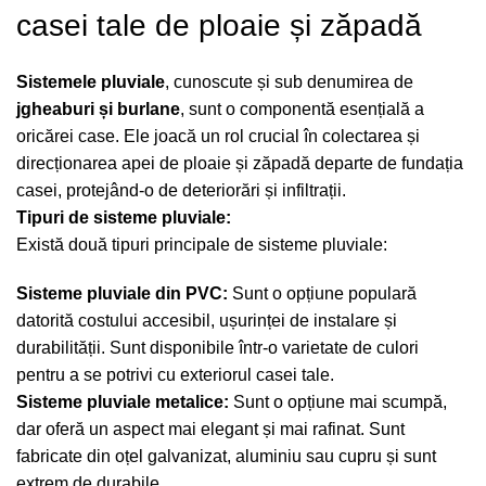
casei tale de ploaie și zăpadă
Sistemele pluviale
, cunoscute și sub denumirea de
jgheaburi și burlane
, sunt o componentă esențială a
oricărei case. Ele joacă un rol crucial în colectarea și
direcționarea apei de ploaie și zăpadă departe de fundația
casei, protejând-o de deteriorări și infiltrații.
Tipuri de sisteme pluviale:
Există două tipuri principale de sisteme pluviale:
Sisteme pluviale din PVC:
Sunt o opțiune populară
datorită costului accesibil, ușurinței de instalare și
durabilității. Sunt disponibile într-o varietate de culori
pentru a se potrivi cu exteriorul casei tale.
Sisteme pluviale metalice:
Sunt o opțiune mai scumpă,
dar oferă un aspect mai elegant și mai rafinat. Sunt
fabricate din oțel galvanizat, aluminiu sau cupru și sunt
extrem de durabile.