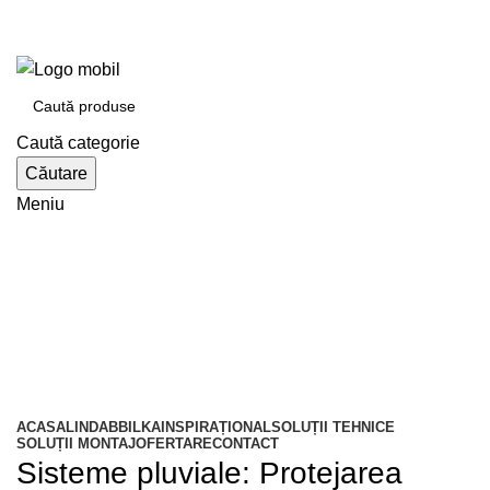
e-tabla.ro
Bilka Oradea | Lindab Oradea partener autorizat
Caută categorie
Căutare
Meniu
Catalogul de produse
ACASA
LINDAB
BILKA
INSPIRAȚIONAL
SOLUȚII TEHNICE
SOLUȚII MONTAJ
OFERTARE
CONTACT
Sisteme pluviale: Protejarea