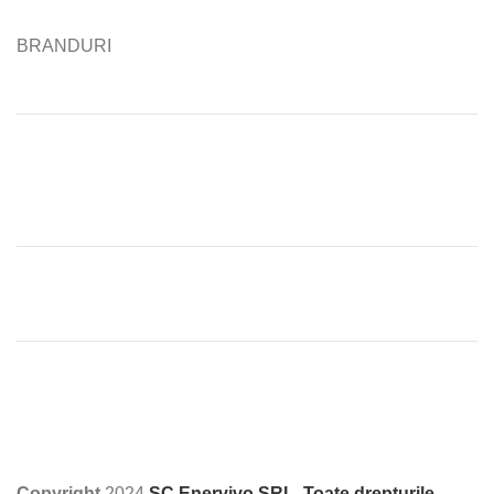
BRANDURI
Copyright
2024
SC Enervivo SRL. Toate drepturile