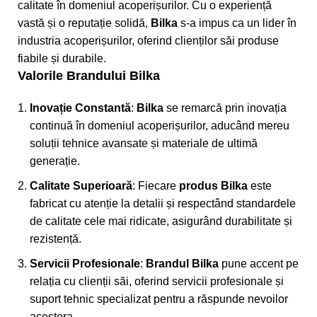
calitate în domeniul acoperișurilor. Cu o experiență
vastă și o reputație solidă,
Bilka
s-a impus ca un lider în
industria acoperișurilor, oferind clienților săi produse
fiabile și durabile.
Valorile Brandului
Bilka
Inovație Constantă
:
Bilka
se remarcă prin inovația
continuă în domeniul acoperișurilor, aducând mereu
soluții tehnice avansate și materiale de ultimă
generație.
Calitate Superioară
: Fiecare
produs
Bilka
este
fabricat cu atenție la detalii și respectând standardele
de calitate cele mai ridicate, asigurând durabilitate și
rezistență.
Servicii Profesionale
:
Brandul
Bilka
pune accent pe
relația cu clienții săi, oferind servicii profesionale și
suport tehnic specializat pentru a răspunde nevoilor
acestora.