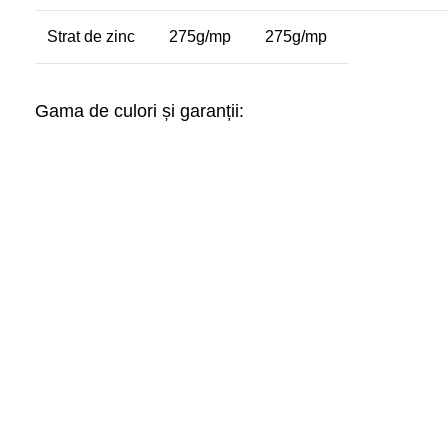
Strat de zinc
275g/mp
275g/mp
Gama de culori și garanții: