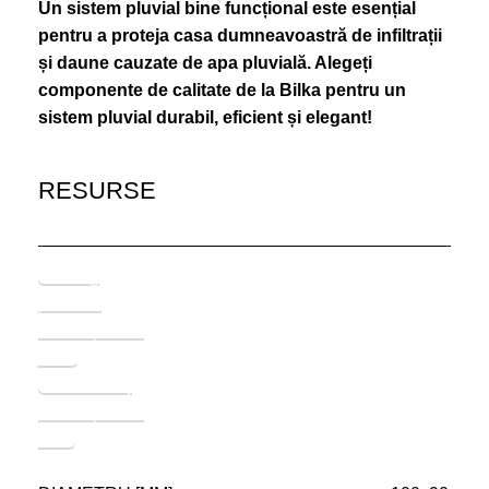
Un sistem pluvial bine funcțional este esențial
pentru a proteja casa dumneavoastră de infiltrații
și daune cauzate de apa pluvială. Alegeți
componente de calitate de la Bilka pentru un
sistem pluvial durabil, eficient și elegant!
RESURSE
Catalog
produse
sistem pluvial
Bilka
Ghid montaj
sistem pluvial
bilka