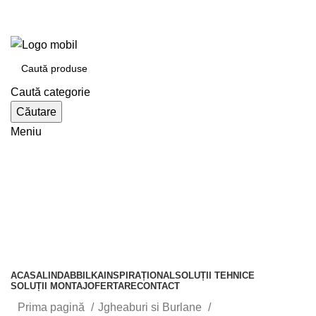
e-tabla.ro
Bilka Oradea | Lindab Oradea partener autorizat
Caută categorie
Căutare
Meniu
Catalogul de produse
ACASA
LINDAB
BILKA
INSPIRAȚIONAL
SOLUȚII TEHNICE
SOLUȚII MONTAJ
OFERTARE
CONTACT
Prima pagină
Jgheaburi si Burlane