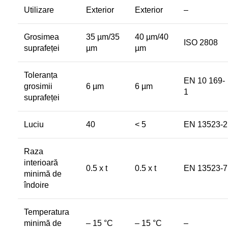
Utilizare
Exterior
Exterior
–
Grosimea
35 µm/35
40 µm/40
ISO 2808
suprafeței
µm
µm
Toleranța
EN 10 169-
grosimii
6 µm
6 µm
1
suprafeței
Luciu
40
< 5
EN 13523-2
Raza
interioară
0.5 x t
0.5 x t
EN 13523-7
minimă de
îndoire
Temperatura
minimă de
– 15 °C
– 15 °C
–