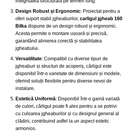
integritatea structurală pe termen lung.
Design Robust și Ergonomic
: Proiectat pentru a
oferi suport stabil jgheaburilor,
carligul jgheab 160
Bilka
dispune de un design robust și ergonomic.
Acesta permite o montare ușoară și precisă,
garantând alinierea corectă și stabilitatea
jgheabului.
Versatilitate
: Compatibil cu diverse tipuri de
jgheaburi și structuri de acoperiș, cârligul este
disponibil într-o varietate de dimensiuni și modele,
oferind soluții flexibile pentru diverse nevoi de
instalare.
Estetică Uniformă
: Disponibil într-o gamă variată
de culori, cârligul poate fi ales pentru a se potrivi
cu culoarea jgheaburilor și cu designul general al
clădirii, contribuind astfel la un aspect estetic
armonios.