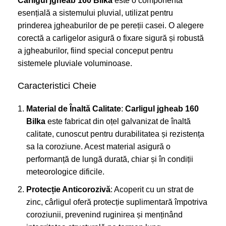
Carligul jgheab 160 Bilka
este o componentă
esențială a sistemului pluvial, utilizat pentru
prinderea jgheaburilor de pe pereții casei. O alegere
corectă a carligelor asigură o fixare sigură și robustă
a jgheaburilor, fiind special conceput pentru
sistemele pluviale voluminoase.
Caracteristici Cheie
Material de Înaltă Calitate
:
Carligul jgheab 160
Bilka
este fabricat din oțel galvanizat de înaltă
calitate, cunoscut pentru durabilitatea și rezistența
sa la coroziune. Acest material asigură o
performanță de lungă durată, chiar și în condiții
meteorologice dificile.
Protecție Anticorozivă
: Acoperit cu un strat de
zinc, cârligul oferă protecție suplimentară împotriva
coroziunii, prevenind ruginirea și menținând