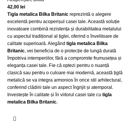
42,00
lei
Tigla metalica Bilka Britanic
reprezintă o alegere
excelentă pentru acoperișul casei tale. Această soluție
inovatoare combină rezistența și durabilitatea metalului
cu aspectul tradițional al țiglei, oferind o învelitoare de
calitate superioară. Alegând
tigla metalica Bilka
Britanic
, vei beneficia de o protecție de lungă durată
împotriva intemperiilor, fără a compromite frumusețea și
eleganța casei tale. Fie că optezi pentru o nuanță
clasică sau pentru o culoare mai modernă, această țiglă
metalică se va integra armonios în orice stil arhitectural,
conferind clădirii tale un aspect îngrijit și atemporal.
Investește în calitate și în viitorul casei tale cu
tigla
metalica Bilka Britanic
.