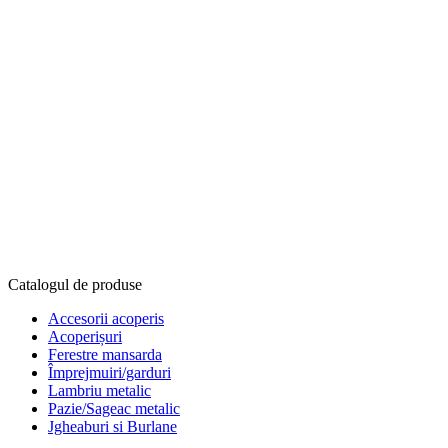
Catalogul de produse
Accesorii acoperis
Acoperișuri
Ferestre mansarda
Împrejmuiri/garduri
Lambriu metalic
Pazie/Sageac metalic
Jgheaburi si Burlane