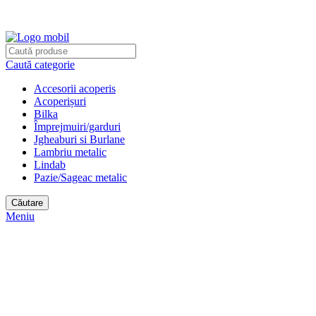
e-tabla.ro
Bilka Oradea | Lindab Oradea partener autorizat
Caută categorie
Accesorii acoperis
Acoperișuri
Bilka
Împrejmuiri/garduri
Jgheaburi si Burlane
Lambriu metalic
Lindab
Pazie/Sageac metalic
Căutare
Meniu