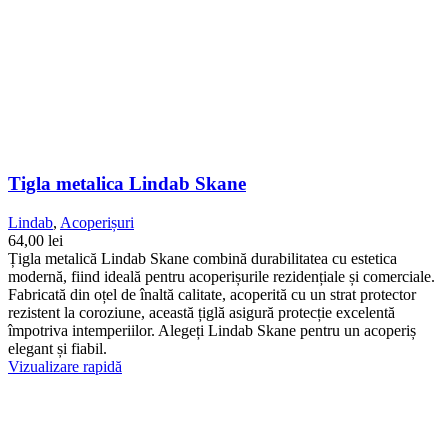
Tigla metalica Lindab Skane
Lindab
,
Acoperișuri
64,00
lei
Țigla metalică Lindab Skane combină durabilitatea cu estetica
modernă, fiind ideală pentru acoperișurile rezidențiale și comerciale.
Fabricată din oțel de înaltă calitate, acoperită cu un strat protector
rezistent la coroziune, această țiglă asigură protecție excelentă
împotriva intemperiilor. Alegeți Lindab Skane pentru un acoperiș
elegant și fiabil.
Vizualizare rapidă