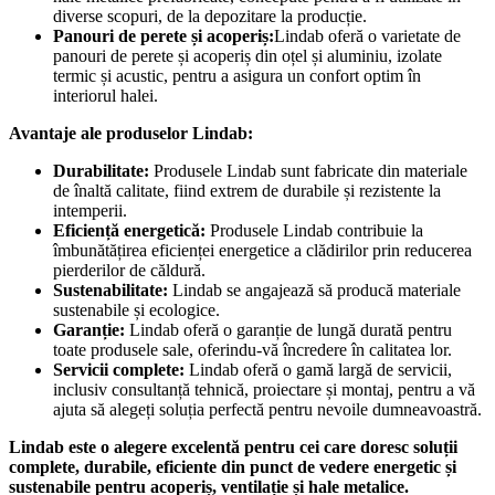
diverse scopuri, de la depozitare la producție.
Panouri de perete și acoperiș:
Lindab oferă o varietate de
panouri de perete și acoperiș din oțel și aluminiu, izolate
termic și acustic, pentru a asigura un confort optim în
interiorul halei.
Avantaje ale produselor Lindab:
Durabilitate:
Produsele Lindab sunt fabricate din materiale
de înaltă calitate, fiind extrem de durabile și rezistente la
intemperii.
Eficiență energetică:
Produsele Lindab contribuie la
îmbunătățirea eficienței energetice a clădirilor prin reducerea
pierderilor de căldură.
Sustenabilitate:
Lindab se angajează să producă materiale
sustenabile și ecologice.
Garanție:
Lindab oferă o garanție de lungă durată pentru
toate produsele sale, oferindu-vă încredere în calitatea lor.
Servicii complete:
Lindab oferă o gamă largă de servicii,
inclusiv consultanță tehnică, proiectare și montaj, pentru a vă
ajuta să alegeți soluția perfectă pentru nevoile dumneavoastră.
Lindab este o alegere excelentă pentru cei care doresc soluții
complete, durabile, eficiente din punct de vedere energetic și
sustenabile pentru acoperiș, ventilație și hale metalice.