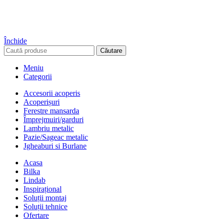
Închide
Căutare
Meniu
Categorii
Accesorii acoperis
Acoperișuri
Ferestre mansarda
Împrejmuiri/garduri
Lambriu metalic
Pazie/Sageac metalic
Jgheaburi si Burlane
Acasa
Bilka
Lindab
Inspirațional
Soluții montaj
Soluții tehnice
Ofertare