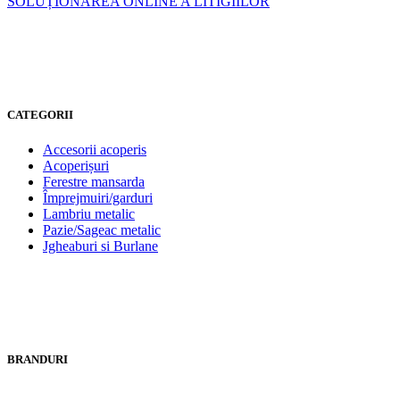
SOLUȚIONAREA ONLINE A LITIGIILOR
CATEGORII
Accesorii acoperis
Acoperișuri
Ferestre mansarda
Împrejmuiri/garduri
Lambriu metalic
Pazie/Sageac metalic
Jgheaburi si Burlane
BRANDURI