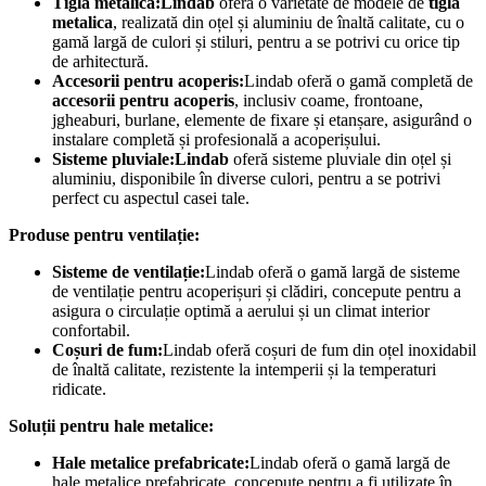
Tigla metalica:Lindab
oferă o varietate de modele de
tigla
metalica
, realizată din oțel și aluminiu de înaltă calitate, cu o
gamă largă de culori și stiluri, pentru a se potrivi cu orice tip
de arhitectură.
Accesorii pentru acoperis:
Lindab oferă o gamă completă de
accesorii pentru acoperis
, inclusiv coame, frontoane,
jgheaburi, burlane, elemente de fixare și etanșare, asigurând o
instalare completă și profesională a acoperișului.
Sisteme pluviale:Lindab
oferă sisteme pluviale din oțel și
aluminiu, disponibile în diverse culori, pentru a se potrivi
perfect cu aspectul casei tale.
Produse pentru ventilație:
Sisteme de ventilație:
Lindab oferă o gamă largă de sisteme
de ventilație pentru acoperișuri și clădiri, concepute pentru a
asigura o circulație optimă a aerului și un climat interior
confortabil.
Coșuri de fum:
Lindab oferă coșuri de fum din oțel inoxidabil
de înaltă calitate, rezistente la intemperii și la temperaturi
ridicate.
Soluții pentru hale metalice:
Hale metalice prefabricate:
Lindab oferă o gamă largă de
hale metalice prefabricate, concepute pentru a fi utilizate în