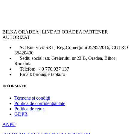
BILKA ORADEA | LINDAB ORADEA PARTENER
AUTORIZAT
SC Enervivo SRL, Reg.Comerțului J5/85/2016, CUI RO
35420490
Sediu social: str. Greierului nr.23 B, Oradea, Bihor ,
România
Telefon: +40 770 937 137
Email: birou@e-tabla.ro
INFORMAȚII
Termene și condiții
Politica de confidențialitate
Politica de retur
GDPR
ANPC