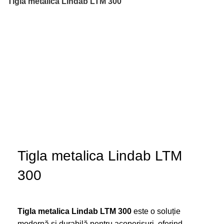
Tigla metalica Lindab LTM 300
Faceți click pentru a mări
Tigla metalica Lindab LTM
300
Tigla metalica Lindab LTM 300
este o soluție
modernă și durabilă pentru acoperișuri, oferind