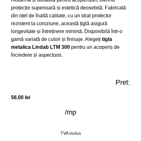
protecție superioară și estetică deosebită. Fabricată
din oțel de înaltă calitate, cu un strat protector
rezistent la coroziune, această țiglă asigură
longevitate și întreținere minimă. Disponibilă într-o
gamă variată de culori și finisaje. Alegeți
tigla
metalica Lindab LTM 300
pentru un acoperiș de
încredere și aspectuos.
Pret:
56,00
lei
/mp
TVA inclus
COMANDĂ ACUM