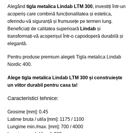
Alegând
tigla metalica Lindab LTM 300
, investiți într-un
acoperiș care combină funcționalitatea și estetica,
oferindu-vă siguranță și frumusețe pe termen lung.
Beneficiați de calitatea superioară
Lindab
și
transformați-vă acoperișul într-o capodoperă durabilă și
elegantă.
Pentru produse premium alegeti
Tigla metalica Lindab
Nordic 400
.
Alege tigla metalica Lindab LTM 300 și construiește
un viitor durabil pentru casa ta!
Caracteristici tehnice:
Grosime [mm]: 0.45
Latime bruta / utila [mm]: 1175 / 1100
Lungime min./max. [mm]: 700 / 4000