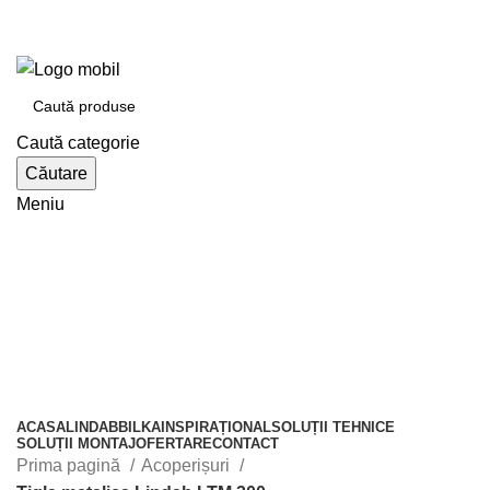
e-tabla.ro
Bilka Oradea | Lindab Oradea partener autorizat
Caută categorie
Căutare
Meniu
Catalogul de produse
ACASA
LINDAB
BILKA
INSPIRAȚIONAL
SOLUȚII TEHNICE
SOLUȚII MONTAJ
OFERTARE
CONTACT
Prima pagină
Acoperișuri