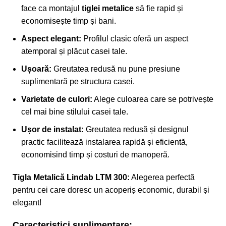
face ca montajul
tiglei metalice
să fie rapid și
economisește timp și bani.
Aspect elegant:
Profilul clasic oferă un aspect
atemporal și plăcut casei tale.
Ușoară:
Greutatea redusă nu pune presiune
suplimentară pe structura casei.
Varietate de culori:
Alege culoarea care se potrivește
cel mai bine stilului casei tale.
Ușor de instalat:
Greutatea redusă și designul
practic facilitează instalarea rapidă și eficientă,
economisind timp și costuri de manoperă.
Tigla Metalică Lindab LTM 300:
Alegerea perfectă
pentru cei care doresc un acoperiș economic, durabil și
elegant!
Caracteristici suplimentare: