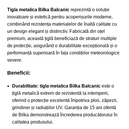
Tigla metalica Bilka Balcanic
reprezintă o soluție
inovatoare și estetică pentru acoperișurile moderne,
combinând rezistența materialelor de înaltă calitate cu
un design elegant și distinctiv. Fabricată din oțel
premium, această țiglă beneficiază de straturi multiple
de protecție, asigurând o durabilitate excepțională și o
performanță superioară în fața condițiilor meteorologice
severe.
Beneficii:
Durabilitate:
tigla metalica Bilka Balcanic
este o
țiglă metalică extrem de rezistentă la intemperii,
oferind o protecție excelentă împotriva ploii, zăpezii,
grindinei și radiațiilor UV. Garanția de 15 ani oferită
de Bilka demonstrează încrederea producătorului în
calitatea produsului.