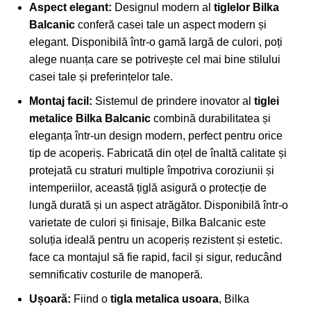
Aspect elegant:
Designul modern al
tiglelor Bilka
Balcanic
conferă casei tale un aspect modern și
elegant. Disponibilă într-o gamă largă de culori, poți
alege nuanța care se potrivește cel mai bine stilului
casei tale și preferințelor tale.
Montaj facil:
Sistemul de prindere inovator al
tiglei
metalice Bilka Balcanic
combină durabilitatea și
eleganța într-un design modern, perfect pentru orice
tip de acoperiș. Fabricată din oțel de înaltă calitate și
protejată cu straturi multiple împotriva coroziunii și
intemperiilor, această țiglă asigură o protecție de
lungă durată și un aspect atrăgător. Disponibilă într-o
varietate de culori și finisaje, Bilka Balcanic este
soluția ideală pentru un acoperiș rezistent și estetic.
face ca montajul să fie rapid, facil și sigur, reducând
semnificativ costurile de manoperă.
Ușoară:
Fiind o
tigla metalica usoara
, Bilka