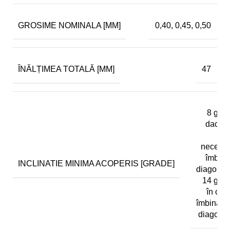
GROSIME NOMINALA [MM]
0,40, 0,45, 0,50
ÎNĂLȚIMEA TOTALĂ [MM]
47
8 gra
dacă 
su
necesa
îmbină
INCLINATIE MINIMA ACOPERIS [GRADE]
diagonal
14 gra
în caz
îmbinăril
diagona