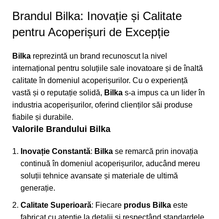
Brandul
Bilka
: Inovație și Calitate
pentru Acoperișuri de Excepție
Bilka
reprezintă un brand recunoscut la nivel
internațional pentru soluțiile sale inovatoare și de înaltă
calitate în domeniul acoperișurilor. Cu o experiență
vastă și o reputație solidă,
Bilka
s-a impus ca un lider în
industria acoperișurilor, oferind clienților săi produse
fiabile și durabile.
Valorile Brandului
Bilka
Inovație Constantă
:
Bilka
se remarcă prin inovația
continuă în domeniul acoperișurilor, aducând mereu
soluții tehnice avansate și materiale de ultimă
generație.
Calitate Superioară
: Fiecare
produs
Bilka
este
fabricat cu atenție la detalii și respectând standardele