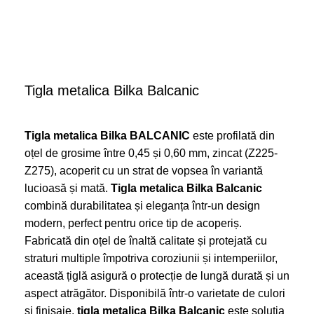
Tigla metalica Bilka Balcanic
Tigla metalica Bilka BALCANIC
este profilată din
oțel de grosime între 0,45 și 0,60 mm, zincat (Z225-
Z275), acoperit cu un strat de vopsea în variantă
lucioasă și mată.
Tigla metalica Bilka Balcanic
combină durabilitatea și eleganța într-un design
modern, perfect pentru orice tip de acoperiș.
Fabricată din oțel de înaltă calitate și protejată cu
straturi multiple împotriva coroziunii și intemperiilor,
această țiglă asigură o protecție de lungă durată și un
aspect atrăgător. Disponibilă într-o varietate de culori
și finisaje,
tigla metalica Bilka Balcanic
este soluția