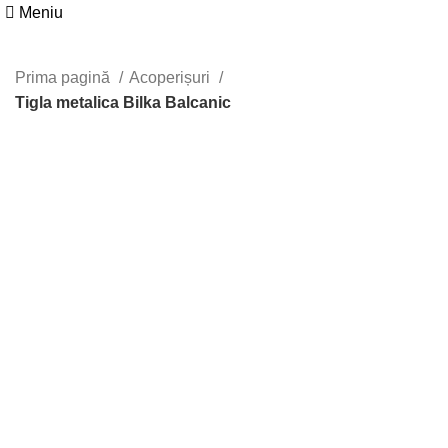
Meniu
Prima pagină
Acoperișuri
Tigla metalica Bilka Balcanic
Recomandat
Faceți click pentru a mări