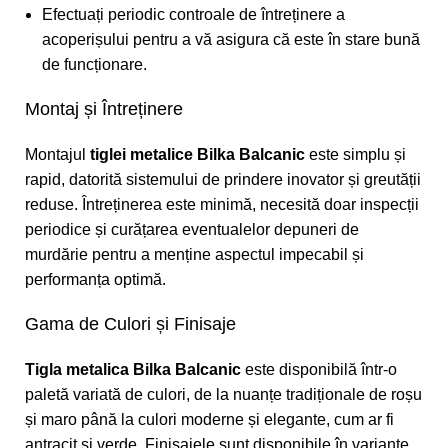
Efectuați periodic controale de întreținere a
acoperișului pentru a vă asigura că este în stare bună
de funcționare.
Montaj și Întreținere
Montajul
tiglei metalice Bilka Balcanic
este simplu și
rapid, datorită sistemului de prindere inovator și greutății
reduse. Întreținerea este minimă, necesită doar inspecții
periodice și curățarea eventualelor depuneri de
murdărie pentru a menține aspectul impecabil și
performanța optimă.
Gama de Culori și Finisaje
Tigla metalica Bilka Balcanic
este disponibilă într-o
paletă variată de culori, de la nuanțe tradiționale de roșu
și maro până la culori moderne și elegante, cum ar fi
antracit și verde. Finisajele sunt disponibile în variante