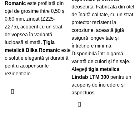
Romanic
este profilată din
deosebită. Fabricată din oțel
oțel de grosime între 0,50 și
de înaltă calitate, cu un strat
0,60 mm, zincat (Z225-
protector rezistent la
Z275), acoperit cu un strat
coroziune, această țiglă
de vopsea în variantă
asigură longevitate și
lucioasă și mată.
Țigla
întreținere minimă.
metalică
Bilka
Romanic
este
Disponibilă într-o gamă
o soluție elegantă și durabilă
variată de culori și finisaje.
pentru acoperișurile
Alegeți
tigla metalica
rezidențiale.
Lindab LTM 300
pentru un
acoperiș de încredere și
aspectuos.