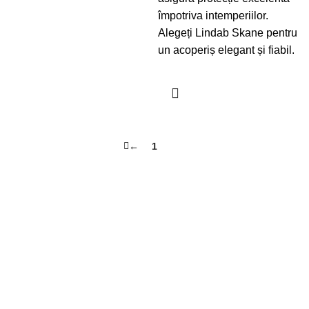
împotriva intemperiilor.
Alegeți Lindab Skane pentru
un acoperiș elegant și fiabil.
←
1
2