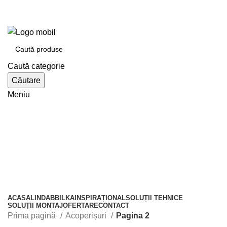
e-tabla.ro
Bilka Oradea | Lindab Oradea partener autorizat
Caută categorie
Căutare
Meniu
Catalogul de produse
ACASA
LINDAB
BILKA
INSPIRAȚIONAL
SOLUȚII TEHNICE
SOLUȚII MONTAJ
OFERTARE
CONTACT
Prima pagină
Acoperișuri
Pagina 2