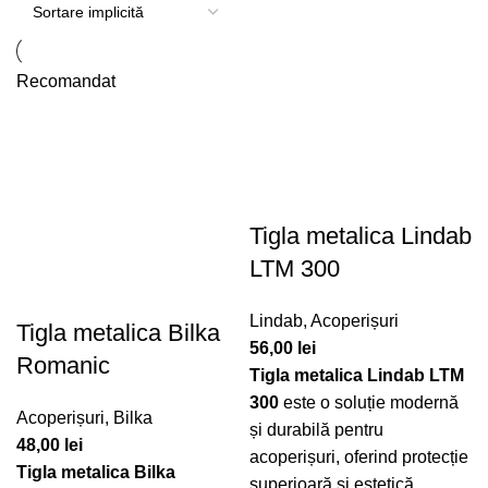
Recomandat
Tigla metalica Lindab
LTM 300
Lindab
,
Acoperișuri
Tigla metalica Bilka
56,00
lei
Romanic
Tigla metalica Lindab LTM
300
este o soluție modernă
Acoperișuri
,
Bilka
și durabilă pentru
48,00
lei
acoperișuri, oferind protecție
Tigla metalica Bilka
superioară și estetică