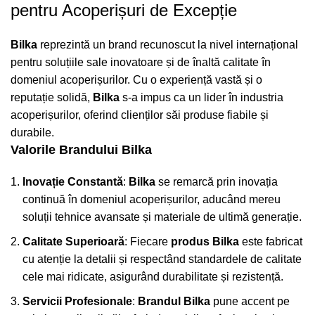
pentru Acoperișuri de Excepție
Bilka
reprezintă un brand recunoscut la nivel internațional
pentru soluțiile sale inovatoare și de înaltă calitate în
domeniul acoperișurilor. Cu o experiență vastă și o
reputație solidă,
Bilka
s-a impus ca un lider în industria
acoperișurilor, oferind clienților săi produse fiabile și
durabile.
Valorile Brandului
Bilka
Inovație Constantă
:
Bilka
se remarcă prin inovația
continuă în domeniul acoperișurilor, aducând mereu
soluții tehnice avansate și materiale de ultimă generație.
Calitate Superioară
: Fiecare
produs
Bilka
este fabricat
cu atenție la detalii și respectând standardele de calitate
cele mai ridicate, asigurând durabilitate și rezistență.
Servicii Profesionale
:
Brandul
Bilka
pune accent pe