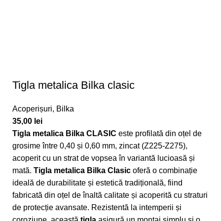
Tigla metalica Bilka clasic
Acoperișuri
,
Bilka
35,00
lei
Tigla metalica Bilka CLASIC
este profilată din oțel de
grosime între 0,40 și 0,60 mm, zincat (Z225-Z275),
acoperit cu un strat de vopsea în variantă lucioasă și
mată.
Tigla metalica Bilka Clasic
oferă o combinație
ideală de durabilitate și estetică tradițională, fiind
fabricată din oțel de înaltă calitate și acoperită cu straturi
de protecție avansate. Rezistentă la intemperii și
coroziune, această
tigla
asigură un montaj simplu și o