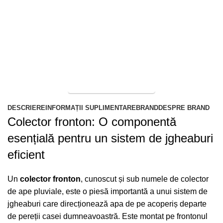
Vrei un acoperiș rezistent, durabil și estetic?
Alege
accesoriile Bilka! Gama noastră cuprinde o varietate de
componente de înaltă calitate, concepute pentru a te
ajuta să construiești un sistem complet de învelitori
metalice, perfect adaptat nevoilor tale.
ACCESORII ACOPERIS
DESCRIERE
INFORMAȚII SUPLIMENTARE
BRAND
DESPRE BRAND
Colector fronton: O componentă
esențială pentru un sistem de jgheaburi
eficient
Un
colector fronton
, cunoscut și sub numele de colector
de ape pluviale, este o piesă importantă a unui sistem de
jgheaburi care direcționează apa de pe acoperiș departe
de pereții casei dumneavoastră. Este montat pe frontonul